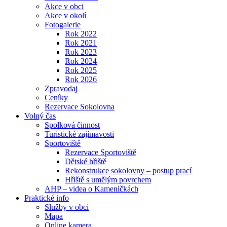
Akce v obci
Akce v okolí
Fotogalerie
Rok 2022
Rok 2021
Rok 2023
Rok 2024
Rok 2025
Rok 2026
Zpravodaj
Ceníky
Rezervace Sokolovna
Volný čas
Spolková činnost
Turistické zajímavosti
Sportoviště
Rezervace Sportoviště
Dětské hřiště
Rekonstrukce sokolovny – postup prací
Hřiště s umělým povrchem
AHP – videa o Kameničkách
Praktické info
Služby v obci
Mapa
Online kamera