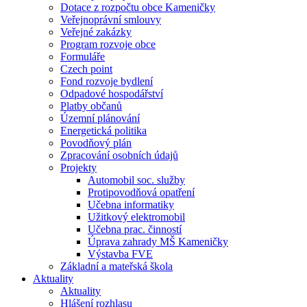
Dotace z rozpočtu obce Kameničky
Veřejnoprávní smlouvy
Veřejné zakázky
Program rozvoje obce
Formuláře
Czech point
Fond rozvoje bydlení
Odpadové hospodářství
Platby občanů
Územní plánování
Energetická politika
Povodňový plán
Zpracování osobních údajů
Projekty
Automobil soc. služby
Protipovodňová opatření
Učebna informatiky
Užitkový elektromobil
Učebna prac. činností
Úprava zahrady MŠ Kameničky
Výstavba FVE
Základní a mateřská škola
Aktuality
Aktuality
Hlášení rozhlasu