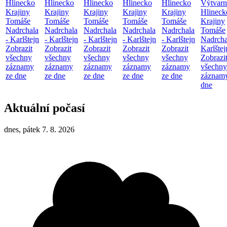
Hlinecko
Hlinecko
Hlinecko
Hlinecko
Hlinecko
Výtvarn
Krajiny
Krajiny
Krajiny
Krajiny
Krajiny
Hlineck
Tomáše
Tomáše
Tomáše
Tomáše
Tomáše
Krajiny
Nadrchala
Nadrchala
Nadrchala
Nadrchala
Nadrchala
Tomáše
- Karlštejn
- Karlštejn
- Karlštejn
- Karlštejn
- Karlštejn
Nadrcha
Zobrazit
Zobrazit
Zobrazit
Zobrazit
Zobrazit
Karlštej
všechny
všechny
všechny
všechny
všechny
Zobrazi
záznamy
záznamy
záznamy
záznamy
záznamy
všechny
ze dne
ze dne
ze dne
ze dne
ze dne
záznamy
dne
Aktuální počasí
dnes, pátek 7. 8. 2026