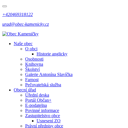
+420469318122
urad@obec-kamenicky.cz
Naše obec
O obci
Historie anglicky
Osobnosti
Knihovna
Školství
Galerie Antonína Slavíčka
Farnost
Pečovatelská služba
Obecní úřad
Úřední deska
Portál Občan+
E-podatelna
Povinné informace
Zastupitelstvo obce
Usnesení ZO
Právní předpisy obce