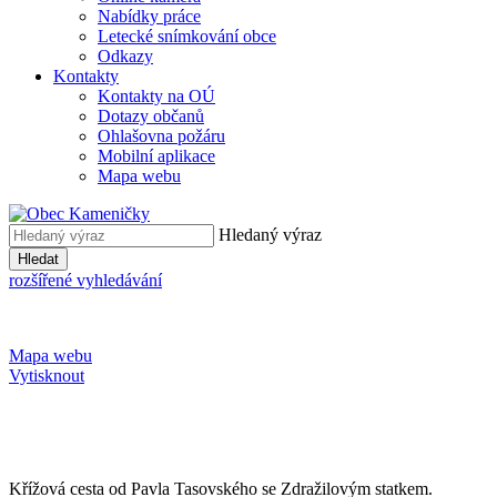
Nabídky práce
Letecké snímkování obce
Odkazy
Kontakty
Kontakty na OÚ
Dotazy občanů
Ohlašovna požáru
Mobilní aplikace
Mapa webu
Hledaný výraz
Hledat
rozšířené vyhledávání
Mapa webu
Vytisknout
Křížová cesta od Pavla Tasovského se Zdražilovým statkem.