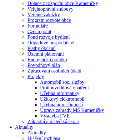
Dotace z rozpočtu obce Kameničky
Veřejnoprávní smlouvy
Veřejné zakázky
Program rozvoje obce
Formuláře
Czech point
Fond rozvoje bydlení
Odpadové hospodářství
Platby občanů
Územní plánování
Energetická politika
Povodňový plán
Zpracování osobních údajů
Projekty
Automobil soc. služby
Protipovodňová opatření
Učebna informatiky
Užitkový elektromobil
Učebna prac. činností
Úprava zahrady MŠ Kameničky
Výstavba FVE
Základní a mateřská škola
Aktuality
Aktuality
Hlášení rozhlasu