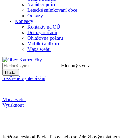
Nabídky práce
Letecké snímkování obce
Odkazy
Kontakty
Kontakty na OÚ
Dotazy občanů
Ohlašovna požáru
Mobilní aplikace
Mapa webu
Hledaný výraz
Hledat
rozšířené vyhledávání
Mapa webu
Vytisknout
Křížová cesta od Pavla Tasovského se Zdražilovým statkem.