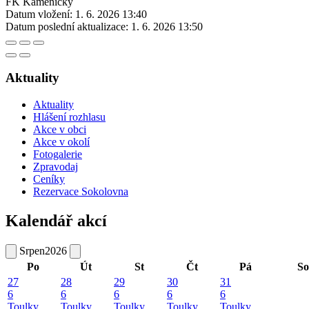
FK Kameničky
Datum vložení:
1. 6. 2026 13:40
Datum poslední aktualizace:
1. 6. 2026 13:50
Aktuality
Aktuality
Hlášení rozhlasu
Akce v obci
Akce v okolí
Fotogalerie
Zpravodaj
Ceníky
Rezervace Sokolovna
Kalendář akcí
Srpen
2026
Po
Út
St
Čt
Pá
So
27
28
29
30
31
6
6
6
6
6
Toulky
Toulky
Toulky
Toulky
Toulky