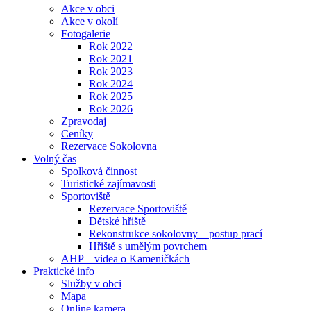
Akce v obci
Akce v okolí
Fotogalerie
Rok 2022
Rok 2021
Rok 2023
Rok 2024
Rok 2025
Rok 2026
Zpravodaj
Ceníky
Rezervace Sokolovna
Volný čas
Spolková činnost
Turistické zajímavosti
Sportoviště
Rezervace Sportoviště
Dětské hřiště
Rekonstrukce sokolovny – postup prací
Hřiště s umělým povrchem
AHP – videa o Kameničkách
Praktické info
Služby v obci
Mapa
Online kamera