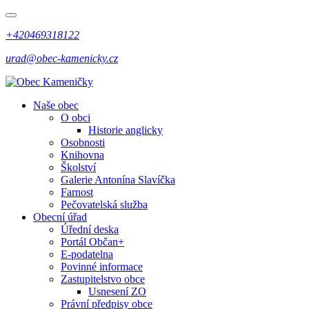
+420469318122
urad@obec-kamenicky.cz
Naše obec
O obci
Historie anglicky
Osobnosti
Knihovna
Školství
Galerie Antonína Slavíčka
Farnost
Pečovatelská služba
Obecní úřad
Úřední deska
Portál Občan+
E-podatelna
Povinné informace
Zastupitelstvo obce
Usnesení ZO
Právní předpisy obce