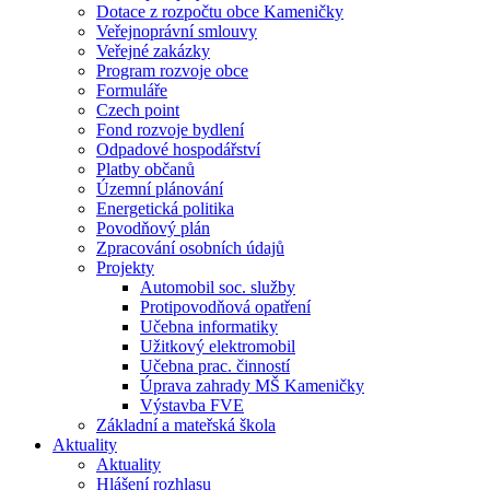
Dotace z rozpočtu obce Kameničky
Veřejnoprávní smlouvy
Veřejné zakázky
Program rozvoje obce
Formuláře
Czech point
Fond rozvoje bydlení
Odpadové hospodářství
Platby občanů
Územní plánování
Energetická politika
Povodňový plán
Zpracování osobních údajů
Projekty
Automobil soc. služby
Protipovodňová opatření
Učebna informatiky
Užitkový elektromobil
Učebna prac. činností
Úprava zahrady MŠ Kameničky
Výstavba FVE
Základní a mateřská škola
Aktuality
Aktuality
Hlášení rozhlasu