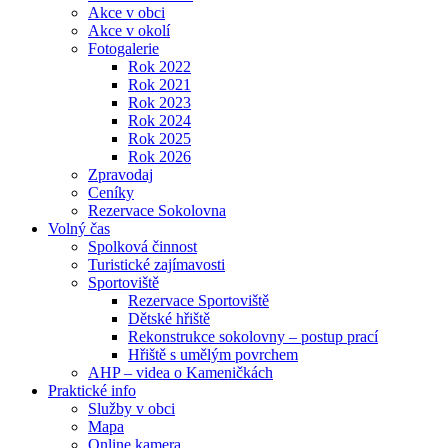
Akce v obci
Akce v okolí
Fotogalerie
Rok 2022
Rok 2021
Rok 2023
Rok 2024
Rok 2025
Rok 2026
Zpravodaj
Ceníky
Rezervace Sokolovna
Volný čas
Spolková činnost
Turistické zajímavosti
Sportoviště
Rezervace Sportoviště
Dětské hřiště
Rekonstrukce sokolovny – postup prací
Hřiště s umělým povrchem
AHP – videa o Kameničkách
Praktické info
Služby v obci
Mapa
Online kamera