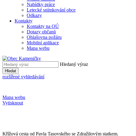
Nabídky práce
Letecké snímkování obce
Odkazy
Kontakty
Kontakty na OÚ
Dotazy občanů
Ohlašovna požáru
Mobilní aplikace
Mapa webu
Hledaný výraz
Hledat
rozšířené vyhledávání
Mapa webu
Vytisknout
Křížová cesta od Pavla Tasovského se Zdražilovým statkem.