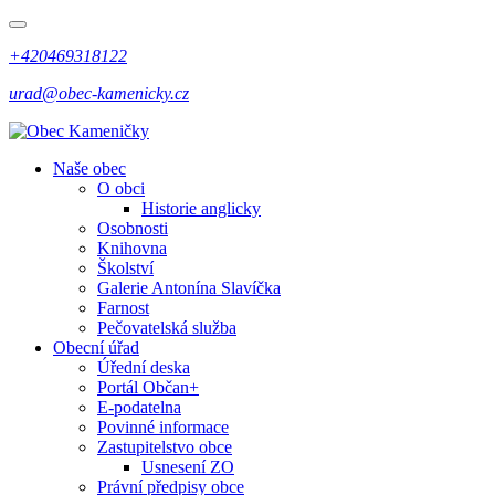
+420469318122
urad@obec-kamenicky.cz
Naše obec
O obci
Historie anglicky
Osobnosti
Knihovna
Školství
Galerie Antonína Slavíčka
Farnost
Pečovatelská služba
Obecní úřad
Úřední deska
Portál Občan+
E-podatelna
Povinné informace
Zastupitelstvo obce
Usnesení ZO
Právní předpisy obce