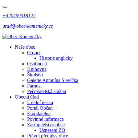
+420469318122
urad@obec-kamenicky.cz
Naše obec
O obci
Historie anglicky
Osobnosti
Knihovna
Školství
Galerie Antonína Slavíčka
Farnost
Pečovatelská služba
Obecní úřad
Úřední deska
Portál Občan+
E-podatelna
Povinné informace
Zastupitelstvo obce
Usnesení ZO
Právní předpisy obce