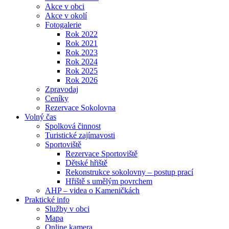
Akce v obci
Akce v okolí
Fotogalerie
Rok 2022
Rok 2021
Rok 2023
Rok 2024
Rok 2025
Rok 2026
Zpravodaj
Ceníky
Rezervace Sokolovna
Volný čas
Spolková činnost
Turistické zajímavosti
Sportoviště
Rezervace Sportoviště
Dětské hřiště
Rekonstrukce sokolovny – postup prací
Hřiště s umělým povrchem
AHP – videa o Kameničkách
Praktické info
Služby v obci
Mapa
Online kamera