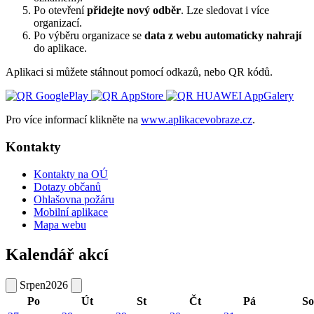
Po otevření
přidejte nový odběr
. Lze sledovat i více
organizací.
Po výběru organizace se
data z webu automaticky nahrají
do aplikace.
Aplikaci si můžete stáhnout pomocí odkazů, nebo QR kódů.
Pro více informací klikněte na
www.aplikacevobraze.cz
.
Kontakty
Kontakty na OÚ
Dotazy občanů
Ohlašovna požáru
Mobilní aplikace
Mapa webu
Kalendář akcí
Srpen
2026
Po
Út
St
Čt
Pá
So