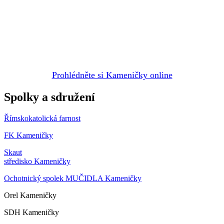
Prohlédněte si Kameničky online
Spolky a sdružení
Římskokatolická farnost
FK Kameničky
Skaut
středisko Kameničky
Ochotnický spolek MUČIDLA Kameničky
Orel Kameničky
SDH Kameničky