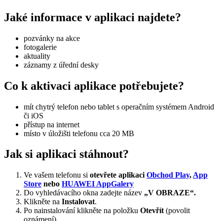
Jaké informace v aplikaci najdete?
pozvánky na akce
fotogalerie
aktuality
záznamy z úřední desky
Co k aktivaci aplikace potřebujete?
mít chytrý telefon nebo tablet s operačním systémem Android
či iOS
přístup na internet
místo v úložišti telefonu cca 20 MB
Jak si aplikaci stáhnout?
Ve vašem telefonu si
otevřete aplikaci
Obchod Play
,
App
Store
nebo
HUAWEI AppGalery
Do vyhledávacího okna zadejte název
„V OBRAZE“.
Klikněte na
Instalovat
.
Po nainstalování klikněte na položku
Otevřít
(povolit
oznámení).