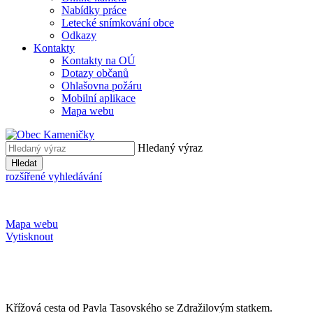
Nabídky práce
Letecké snímkování obce
Odkazy
Kontakty
Kontakty na OÚ
Dotazy občanů
Ohlašovna požáru
Mobilní aplikace
Mapa webu
Hledaný výraz
Hledat
rozšířené vyhledávání
Mapa webu
Vytisknout
Křížová cesta od Pavla Tasovského se Zdražilovým statkem.