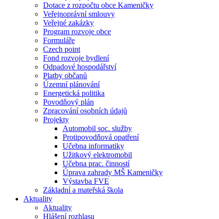
Dotace z rozpočtu obce Kameničky
Veřejnoprávní smlouvy
Veřejné zakázky
Program rozvoje obce
Formuláře
Czech point
Fond rozvoje bydlení
Odpadové hospodářství
Platby občanů
Územní plánování
Energetická politika
Povodňový plán
Zpracování osobních údajů
Projekty
Automobil soc. služby
Protipovodňová opatření
Učebna informatiky
Užitkový elektromobil
Učebna prac. činností
Úprava zahrady MŠ Kameničky
Výstavba FVE
Základní a mateřská škola
Aktuality
Aktuality
Hlášení rozhlasu