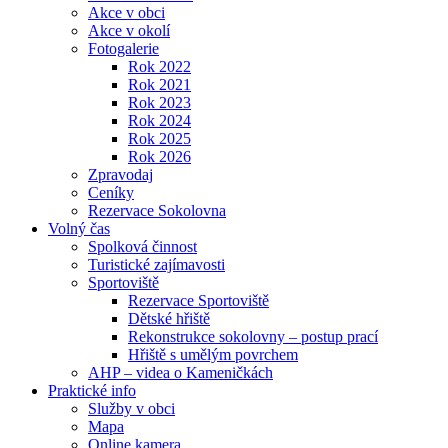
Akce v obci
Akce v okolí
Fotogalerie
Rok 2022
Rok 2021
Rok 2023
Rok 2024
Rok 2025
Rok 2026
Zpravodaj
Ceníky
Rezervace Sokolovna
Volný čas
Spolková činnost
Turistické zajímavosti
Sportoviště
Rezervace Sportoviště
Dětské hřiště
Rekonstrukce sokolovny – postup prací
Hřiště s umělým povrchem
AHP – videa o Kameničkách
Praktické info
Služby v obci
Mapa
Online kamera