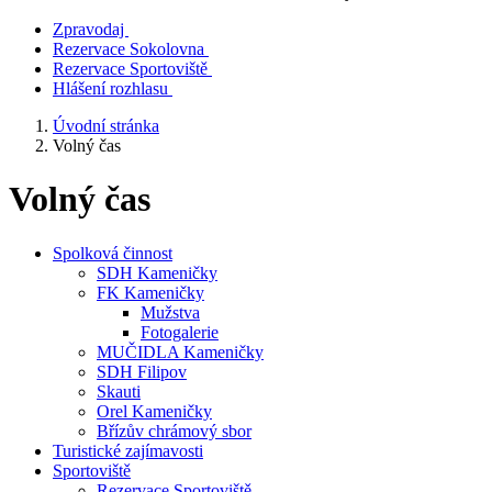
Zpravodaj
Rezervace Sokolovna
Rezervace Sportoviště
Hlášení rozhlasu
Úvodní stránka
Volný čas
Volný čas
Spolková činnost
SDH Kameničky
FK Kameničky
Mužstva
Fotogalerie
MUČIDLA Kameničky
SDH Filipov
Skauti
Orel Kameničky
Břízův chrámový sbor
Turistické zajímavosti
Sportoviště
Rezervace Sportoviště