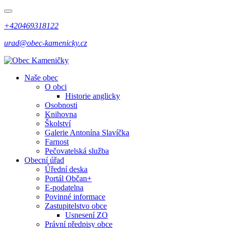
+420469318122
urad@obec-kamenicky.cz
Naše obec
O obci
Historie anglicky
Osobnosti
Knihovna
Školství
Galerie Antonína Slavíčka
Farnost
Pečovatelská služba
Obecní úřad
Úřední deska
Portál Občan+
E-podatelna
Povinné informace
Zastupitelstvo obce
Usnesení ZO
Právní předpisy obce