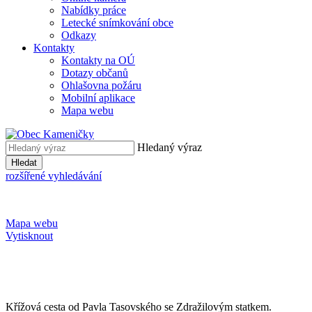
Nabídky práce
Letecké snímkování obce
Odkazy
Kontakty
Kontakty na OÚ
Dotazy občanů
Ohlašovna požáru
Mobilní aplikace
Mapa webu
Hledaný výraz
Hledat
rozšířené vyhledávání
Mapa webu
Vytisknout
Křížová cesta od Pavla Tasovského se Zdražilovým statkem.