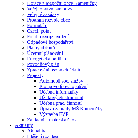
Dotace z rozpočtu obce Kameničky
Veřejnoprávní smlouvy
Veřejné zakázky
Program rozvoje obce
Formuláře
Czech point
Fond rozvoje bydlení
Odpadové hospodářství
Platby občanů
Územní plánování
Energetická politika
Povodňový plán
Zpracování osobních údajů
Projekty
Automobil soc. služby
Protipovodňová opatření
Učebna informatiky
Užitkový elektromobil
Učebna prac. činností
Úprava zahrady MŠ Kameničky
Výstavba FVE
Základní a mateřská škola
Aktuality
Aktuality
Hlášení rozhlasu