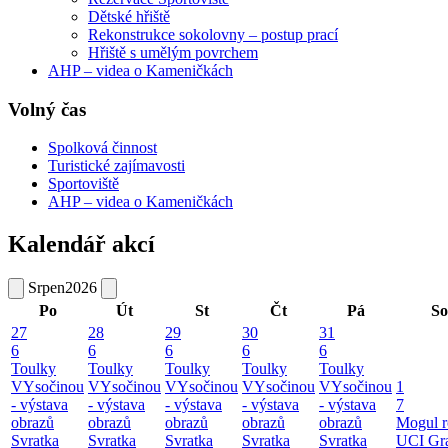
Dětské hřiště
Rekonstrukce sokolovny – postup prací
Hřiště s umělým povrchem
AHP – videa o Kameničkách
Volný čas
Spolková činnost
Turistické zajímavosti
Sportoviště
AHP – videa o Kameničkách
Kalendář akcí
Srpen
2026
Po
Út
St
Čt
Pá
So
27
28
29
30
31
6
6
6
6
6
Toulky
Toulky
Toulky
Toulky
Toulky
VYsočinou
VYsočinou
VYsočinou
VYsočinou
VYsočinou
1
- výstava
- výstava
- výstava
- výstava
- výstava
7
obrazů
obrazů
obrazů
obrazů
obrazů
Mogul r
Svratka
Svratka
Svratka
Svratka
Svratka
UCI Gr