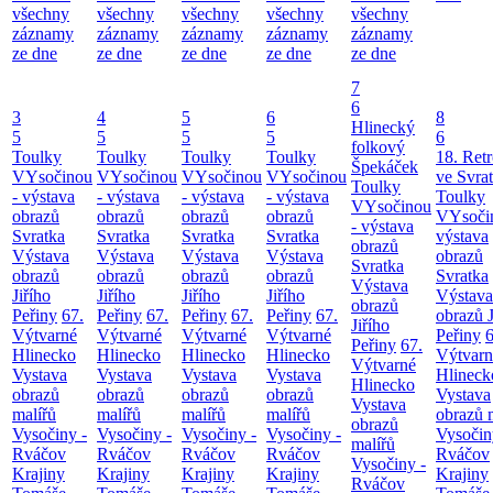
všechny
všechny
všechny
všechny
všechny
záznamy
záznamy
záznamy
záznamy
záznamy
ze dne
ze dne
ze dne
ze dne
ze dne
7
6
3
4
5
6
8
Hlinecký
5
5
5
5
6
folkový
Toulky
Toulky
Toulky
Toulky
18. Ret
Špekáček
VYsočinou
VYsočinou
VYsočinou
VYsočinou
ve Svra
Toulky
- výstava
- výstava
- výstava
- výstava
Toulky
VYsočinou
obrazů
obrazů
obrazů
obrazů
VYsoči
- výstava
Svratka
Svratka
Svratka
Svratka
výstava
obrazů
Výstava
Výstava
Výstava
Výstava
obrazů
Svratka
obrazů
obrazů
obrazů
obrazů
Svratka
Výstava
Jiřího
Jiřího
Jiřího
Jiřího
Výstava
obrazů
Peřiny
67.
Peřiny
67.
Peřiny
67.
Peřiny
67.
obrazů J
Jiřího
Výtvarné
Výtvarné
Výtvarné
Výtvarné
Peřiny
6
Peřiny
67.
Hlinecko
Hlinecko
Hlinecko
Hlinecko
Výtvarn
Výtvarné
Vystava
Vystava
Vystava
Vystava
Hlineck
Hlinecko
obrazů
obrazů
obrazů
obrazů
Vystava
Vystava
malířů
malířů
malířů
malířů
obrazů 
obrazů
Vysočiny -
Vysočiny -
Vysočiny -
Vysočiny -
Vysočin
malířů
Rváčov
Rváčov
Rváčov
Rváčov
Rváčov
Vysočiny -
Krajiny
Krajiny
Krajiny
Krajiny
Krajiny
Rváčov