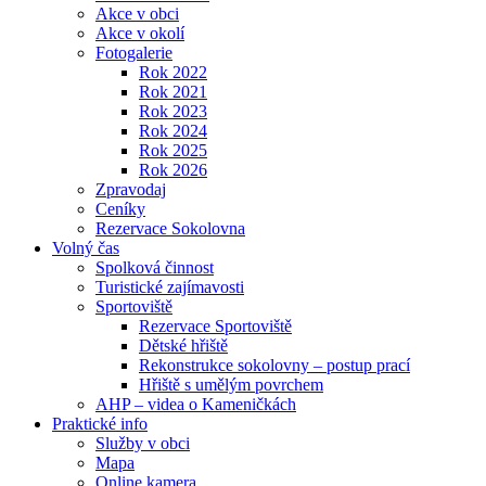
Akce v obci
Akce v okolí
Fotogalerie
Rok 2022
Rok 2021
Rok 2023
Rok 2024
Rok 2025
Rok 2026
Zpravodaj
Ceníky
Rezervace Sokolovna
Volný čas
Spolková činnost
Turistické zajímavosti
Sportoviště
Rezervace Sportoviště
Dětské hřiště
Rekonstrukce sokolovny – postup prací
Hřiště s umělým povrchem
AHP – videa o Kameničkách
Praktické info
Služby v obci
Mapa
Online kamera