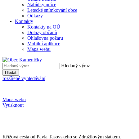
Nabídky práce
Letecké snímkování obce
Odkazy
Kontakty
Kontakty na OÚ
Dotazy občanů
Ohlašovna požáru
Mobilní aplikace
Mapa webu
Hledaný výraz
Hledat
rozšířené vyhledávání
Mapa webu
Vytisknout
Křížová cesta od Pavla Tasovského se Zdražilovým statkem.