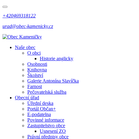
+420469318122
urad@obec-kamenicky.cz
Naše obec
O obci
Historie anglicky
Osobnosti
Knihovna
Školství
Galerie Antonína Slavíčka
Farnost
Pečovatelská služba
Obecní úřad
Úřední deska
Portál Občan+
E-podatelna
Povinné informace
Zastupitelstvo obce
Usnesení ZO
Právní předpisy obce