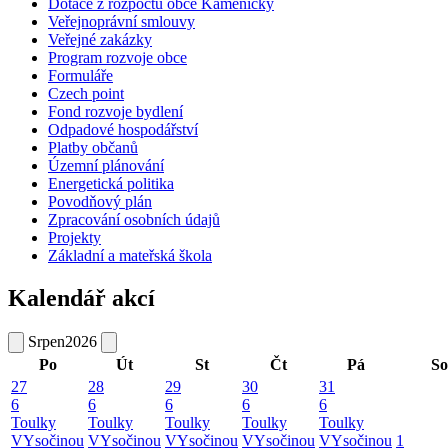
Dotace z rozpočtu obce Kameničky
Veřejnoprávní smlouvy
Veřejné zakázky
Program rozvoje obce
Formuláře
Czech point
Fond rozvoje bydlení
Odpadové hospodářství
Platby občanů
Územní plánování
Energetická politika
Povodňový plán
Zpracování osobních údajů
Projekty
Základní a mateřská škola
Kalendář akcí
Srpen
2026
Po
Út
St
Čt
Pá
So
27
28
29
30
31
6
6
6
6
6
Toulky
Toulky
Toulky
Toulky
Toulky
VYsočinou
VYsočinou
VYsočinou
VYsočinou
VYsočinou
1