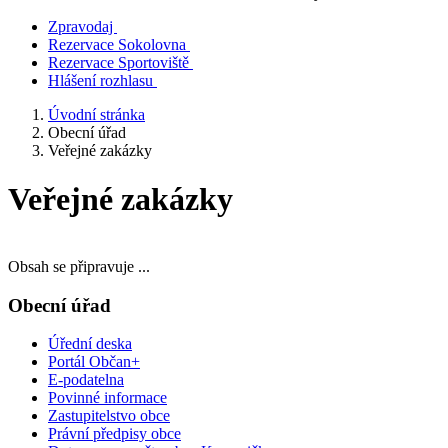
Zpravodaj
Rezervace Sokolovna
Rezervace Sportoviště
Hlášení rozhlasu
Úvodní stránka
Obecní úřad
Veřejné zakázky
Veřejné zakázky
Obsah se připravuje ...
Obecní úřad
Úřední deska
Portál Občan+
E-podatelna
Povinné informace
Zastupitelstvo obce
Právní předpisy obce