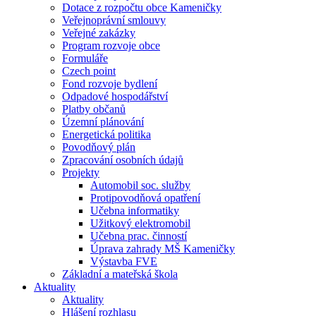
Dotace z rozpočtu obce Kameničky
Veřejnoprávní smlouvy
Veřejné zakázky
Program rozvoje obce
Formuláře
Czech point
Fond rozvoje bydlení
Odpadové hospodářství
Platby občanů
Územní plánování
Energetická politika
Povodňový plán
Zpracování osobních údajů
Projekty
Automobil soc. služby
Protipovodňová opatření
Učebna informatiky
Užitkový elektromobil
Učebna prac. činností
Úprava zahrady MŠ Kameničky
Výstavba FVE
Základní a mateřská škola
Aktuality
Aktuality
Hlášení rozhlasu