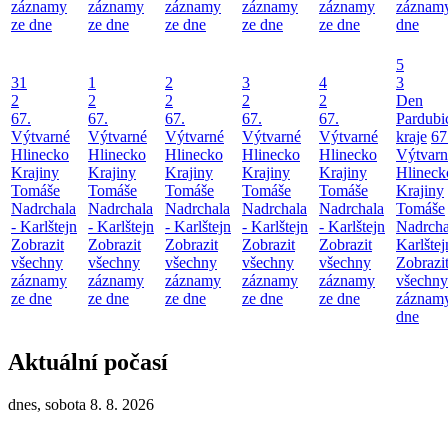
záznamy
záznamy
záznamy
záznamy
záznamy
záznamy
ze dne
ze dne
ze dne
ze dne
ze dne
dne
5
31
1
2
3
4
3
2
2
2
2
2
Den
67.
67.
67.
67.
67.
Pardubi
Výtvarné
Výtvarné
Výtvarné
Výtvarné
Výtvarné
kraje
67
Hlinecko
Hlinecko
Hlinecko
Hlinecko
Hlinecko
Výtvarn
Krajiny
Krajiny
Krajiny
Krajiny
Krajiny
Hlineck
Tomáše
Tomáše
Tomáše
Tomáše
Tomáše
Krajiny
Nadrchala
Nadrchala
Nadrchala
Nadrchala
Nadrchala
Tomáše
- Karlštejn
- Karlštejn
- Karlštejn
- Karlštejn
- Karlštejn
Nadrcha
Zobrazit
Zobrazit
Zobrazit
Zobrazit
Zobrazit
Karlštej
všechny
všechny
všechny
všechny
všechny
Zobrazi
záznamy
záznamy
záznamy
záznamy
záznamy
všechny
ze dne
ze dne
ze dne
ze dne
ze dne
záznamy
dne
Aktuální počasí
dnes, sobota 8. 8. 2026