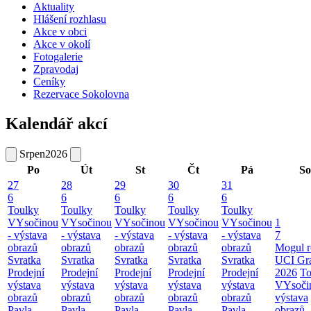
Aktuality
Hlášení rozhlasu
Akce v obci
Akce v okolí
Fotogalerie
Zpravodaj
Ceníky
Rezervace Sokolovna
Kalendář akcí
Srpen
2026
Po
Út
St
Čt
Pá
So
27
28
29
30
31
6
6
6
6
6
Toulky
Toulky
Toulky
Toulky
Toulky
VYsočinou
VYsočinou
VYsočinou
VYsočinou
VYsočinou
1
- výstava
- výstava
- výstava
- výstava
- výstava
7
obrazů
obrazů
obrazů
obrazů
obrazů
Mogul r
Svratka
Svratka
Svratka
Svratka
Svratka
UCI Gr
Prodejní
Prodejní
Prodejní
Prodejní
Prodejní
2026
To
výstava
výstava
výstava
výstava
výstava
VYsoči
obrazů
obrazů
obrazů
obrazů
obrazů
výstava
Pavla
Pavla
Pavla
Pavla
Pavla
obrazů