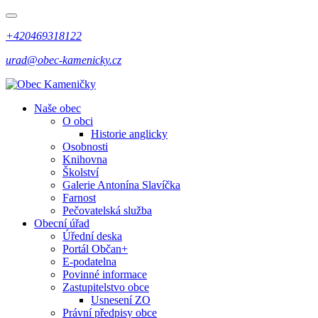
+420469318122
urad@obec-kamenicky.cz
Naše obec
O obci
Historie anglicky
Osobnosti
Knihovna
Školství
Galerie Antonína Slavíčka
Farnost
Pečovatelská služba
Obecní úřad
Úřední deska
Portál Občan+
E-podatelna
Povinné informace
Zastupitelstvo obce
Usnesení ZO
Právní předpisy obce