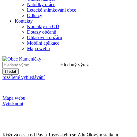
Nabídky práce
Letecké snímkování obce
Odkazy
Kontakty
Kontakty na OÚ
Dotazy občanů
Ohlašovna požáru
Mobilní aplikace
Mapa webu
Hledaný výraz
Hledat
rozšířené vyhledávání
Mapa webu
Vytisknout
Křížová cesta od Pavla Tasovského se Zdražilovým statkem.