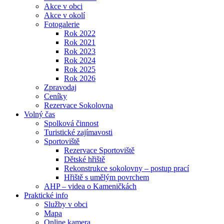
Akce v obci
Akce v okolí
Fotogalerie
Rok 2022
Rok 2021
Rok 2023
Rok 2024
Rok 2025
Rok 2026
Zpravodaj
Ceníky
Rezervace Sokolovna
Volný čas
Spolková činnost
Turistické zajímavosti
Sportoviště
Rezervace Sportoviště
Dětské hřiště
Rekonstrukce sokolovny – postup prací
Hřiště s umělým povrchem
AHP – videa o Kameničkách
Praktické info
Služby v obci
Mapa
Online kamera