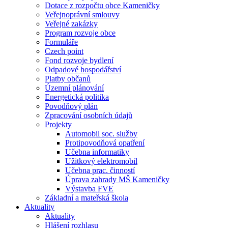
Dotace z rozpočtu obce Kameničky
Veřejnoprávní smlouvy
Veřejné zakázky
Program rozvoje obce
Formuláře
Czech point
Fond rozvoje bydlení
Odpadové hospodářství
Platby občanů
Územní plánování
Energetická politika
Povodňový plán
Zpracování osobních údajů
Projekty
Automobil soc. služby
Protipovodňová opatření
Učebna informatiky
Užitkový elektromobil
Učebna prac. činností
Úprava zahrady MŠ Kameničky
Výstavba FVE
Základní a mateřská škola
Aktuality
Aktuality
Hlášení rozhlasu