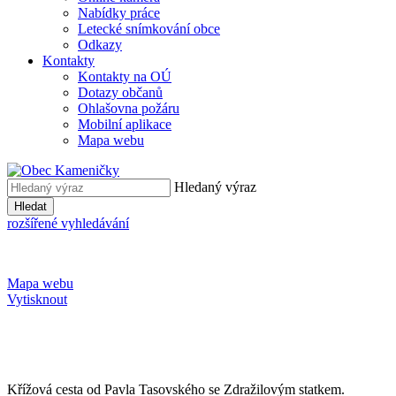
Nabídky práce
Letecké snímkování obce
Odkazy
Kontakty
Kontakty na OÚ
Dotazy občanů
Ohlašovna požáru
Mobilní aplikace
Mapa webu
Hledaný výraz
Hledat
rozšířené vyhledávání
Mapa webu
Vytisknout
Křížová cesta od Pavla Tasovského se Zdražilovým statkem.