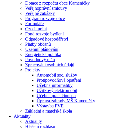
Dotace z rozpočtu obce Kameničky
Veřejnoprávní smlouvy
Veřejné zakázky
Program rozvoje obce
Formuláře
Czech point
Fond rozvoje bydlení
Odpadové hospodářství
Platby občanů
Územní plánování
Energetická politika
Povodňový plán
Zpracování osobních údajů
Projekty
Automobil soc. služby
Protipovodňová opatření
Učebna informatiky
Užitkový elektromobil
Učebna prac. činností
Úprava zahrady MŠ Kameničky
Výstavba FVE
Základní a mateřská škola
Aktuality
Aktuality
Hlášení rozhlasu