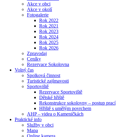
Akce v obci
Akce v okolí
Fotogalerie
Rok 2022
Rok 2021
Rok 2023
Rok 2024
Rok 2025
Rok 2026
Zpravodaj
Ceníky
Rezervace Sokolovna
Volný čas
Spolková činnost
Turistické zajímavosti
Sportoviště
Rezervace Sportoviště
Dětské hřiště
Rekonstrukce sokolovny – postup prací
Hřiště s umělým povrchem
AHP – videa o Kameničkách
Praktické info
Služby v obci
Mapa
Online kamera