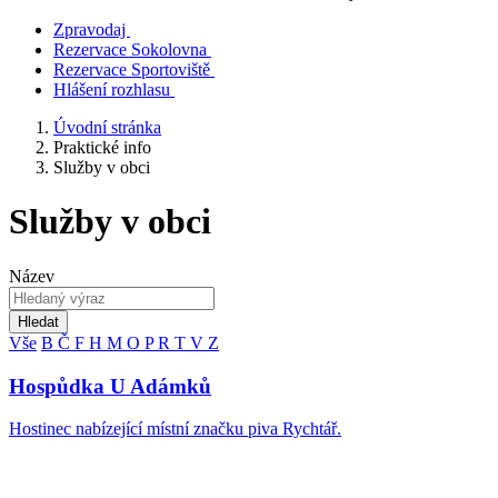
Zpravodaj
Rezervace Sokolovna
Rezervace Sportoviště
Hlášení rozhlasu
Úvodní stránka
Praktické info
Služby v obci
Služby v obci
Název
Hledat
Vše
B
Č
F
H
M
O
P
R
T
V
Z
Hospůdka U Adámků
Hostinec nabízející místní značku piva Rychtář.