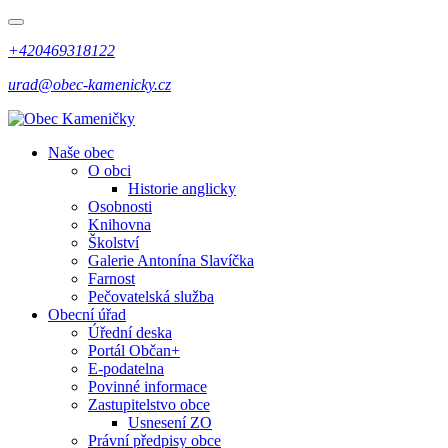
+420469318122
urad@obec-kamenicky.cz
Naše obec
O obci
Historie anglicky
Osobnosti
Knihovna
Školství
Galerie Antonína Slavíčka
Farnost
Pečovatelská služba
Obecní úřad
Úřední deska
Portál Občan+
E-podatelna
Povinné informace
Zastupitelstvo obce
Usnesení ZO
Právní předpisy obce