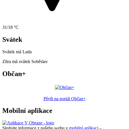
31/18 °C
Svátek
Svátek má
Lada
Zítra má svátek
Soběslav
Občan+
Přejít na portál Občan+
Mobilní aplikace
Sledujte informace z našeho webu v
mobilní aplikaci –