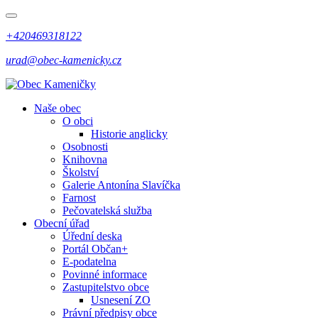
+420469318122
urad@obec-kamenicky.cz
Naše obec
O obci
Historie anglicky
Osobnosti
Knihovna
Školství
Galerie Antonína Slavíčka
Farnost
Pečovatelská služba
Obecní úřad
Úřední deska
Portál Občan+
E-podatelna
Povinné informace
Zastupitelstvo obce
Usnesení ZO
Právní předpisy obce