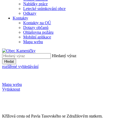
Nabídky práce
Letecké snímkování obce
Odkazy
Kontakty
Kontakty na OÚ
Dotazy občanů
Ohlašovna požáru
Mobilní aplikace
Mapa webu
Hledaný výraz
Hledat
rozšířené vyhledávání
Mapa webu
Vytisknout
Křížová cesta od Pavla Tasovského se Zdražilovým statkem.