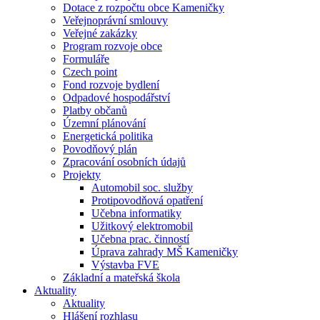
Dotace z rozpočtu obce Kameničky
Veřejnoprávní smlouvy
Veřejné zakázky
Program rozvoje obce
Formuláře
Czech point
Fond rozvoje bydlení
Odpadové hospodářství
Platby občanů
Územní plánování
Energetická politika
Povodňový plán
Zpracování osobních údajů
Projekty
Automobil soc. služby
Protipovodňová opatření
Učebna informatiky
Užitkový elektromobil
Učebna prac. činností
Úprava zahrady MŠ Kameničky
Výstavba FVE
Základní a mateřská škola
Aktuality
Aktuality
Hlášení rozhlasu