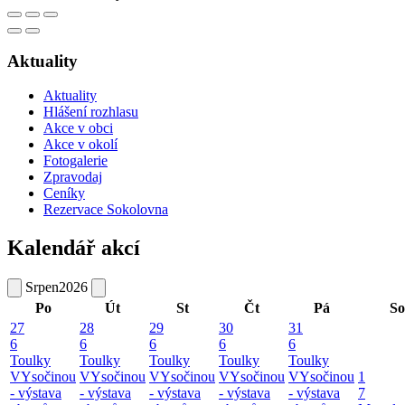
Aktuality
Aktuality
Hlášení rozhlasu
Akce v obci
Akce v okolí
Fotogalerie
Zpravodaj
Ceníky
Rezervace Sokolovna
Kalendář akcí
Srpen
2026
Po
Út
St
Čt
Pá
So
27
28
29
30
31
6
6
6
6
6
Toulky
Toulky
Toulky
Toulky
Toulky
VYsočinou
VYsočinou
VYsočinou
VYsočinou
VYsočinou
1
- výstava
- výstava
- výstava
- výstava
- výstava
7