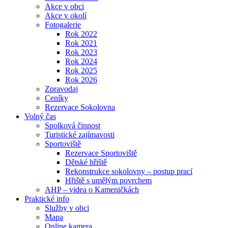
Akce v obci
Akce v okolí
Fotogalerie
Rok 2022
Rok 2021
Rok 2023
Rok 2024
Rok 2025
Rok 2026
Zpravodaj
Ceníky
Rezervace Sokolovna
Volný čas
Spolková činnost
Turistické zajímavosti
Sportoviště
Rezervace Sportoviště
Dětské hřiště
Rekonstrukce sokolovny – postup prací
Hřiště s umělým povrchem
AHP – videa o Kameničkách
Praktické info
Služby v obci
Mapa
Online kamera