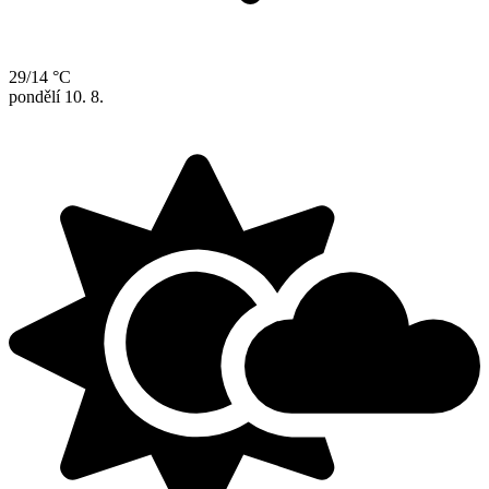
29/14 °C
pondělí
10. 8.