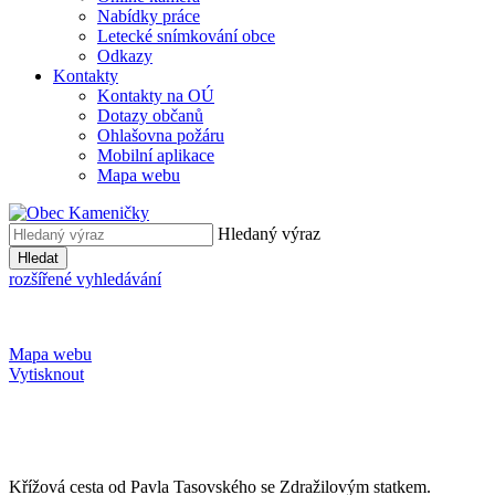
Nabídky práce
Letecké snímkování obce
Odkazy
Kontakty
Kontakty na OÚ
Dotazy občanů
Ohlašovna požáru
Mobilní aplikace
Mapa webu
Hledaný výraz
Hledat
rozšířené vyhledávání
Mapa webu
Vytisknout
Křížová cesta od Pavla Tasovského se Zdražilovým statkem.