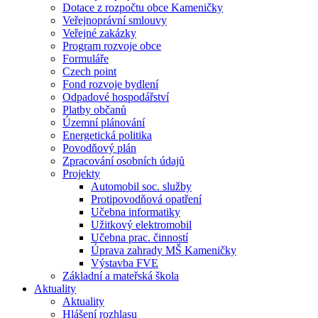
Dotace z rozpočtu obce Kameničky
Veřejnoprávní smlouvy
Veřejné zakázky
Program rozvoje obce
Formuláře
Czech point
Fond rozvoje bydlení
Odpadové hospodářství
Platby občanů
Územní plánování
Energetická politika
Povodňový plán
Zpracování osobních údajů
Projekty
Automobil soc. služby
Protipovodňová opatření
Učebna informatiky
Užitkový elektromobil
Učebna prac. činností
Úprava zahrady MŠ Kameničky
Výstavba FVE
Základní a mateřská škola
Aktuality
Aktuality
Hlášení rozhlasu