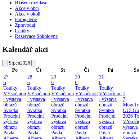
Hlášení rozhlasu
Akce v obci
Akce v okolí
Fotogalerie
Zpravodaj
Ceníky
Rezervace Sokolovna
Kalendář akcí
Srpen
2026
Po
Út
St
Čt
Pá
So
27
28
29
30
31
6
6
6
6
6
Toulky
Toulky
Toulky
Toulky
Toulky
VYsočinou
VYsočinou
VYsočinou
VYsočinou
VYsočinou
1
- výstava
- výstava
- výstava
- výstava
- výstava
7
obrazů
obrazů
obrazů
obrazů
obrazů
Mogul r
Svratka
Svratka
Svratka
Svratka
Svratka
UCI Gr
Prodejní
Prodejní
Prodejní
Prodejní
Prodejní
2026
To
výstava
výstava
výstava
výstava
výstava
VYsoči
obrazů
obrazů
obrazů
obrazů
obrazů
výstava
Pavla
Pavla
Pavla
Pavla
Pavla
obrazů
Alberta -
Alberta -
Alberta -
Alberta -
Alberta -
Svratka