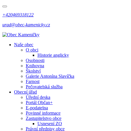
+420469318122
urad@obec-kamenicky.cz
Naše obec
O obci
Historie anglicky
Osobnosti
Knihovna
Školství
Galerie Antonína Slavíčka
Farnost
Pečovatelská služba
Obecní úřad
Úřední deska
Portál Občan+
E-podatelna
Povinné informace
Zastupitelstvo obce
Usnesení ZO
Právní předpisy obce