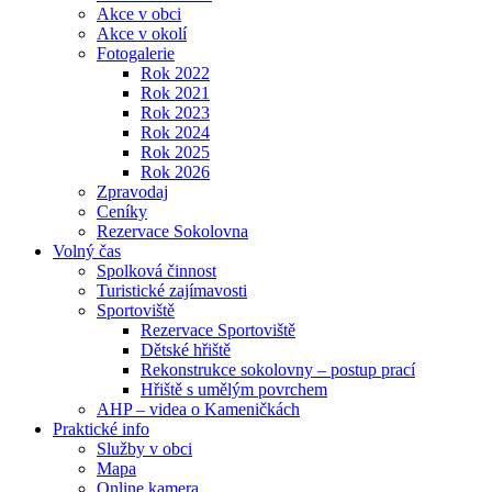
Akce v obci
Akce v okolí
Fotogalerie
Rok 2022
Rok 2021
Rok 2023
Rok 2024
Rok 2025
Rok 2026
Zpravodaj
Ceníky
Rezervace Sokolovna
Volný čas
Spolková činnost
Turistické zajímavosti
Sportoviště
Rezervace Sportoviště
Dětské hřiště
Rekonstrukce sokolovny – postup prací
Hřiště s umělým povrchem
AHP – videa o Kameničkách
Praktické info
Služby v obci
Mapa
Online kamera