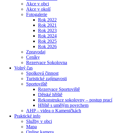
Akce v obci
Akce v okolí
Fotogalerie
Rok 2022
Rok 2021
Rok 2023
Rok 2024
Rok 2025
Rok 2026
Zpravodaj
Ceníky
Rezervace Sokolovna
Volný čas
Spolková činnost
Turistické zajímavosti
Sportoviště
Rezervace Sportoviště
Dětské hřiště
Rekonstrukce sokolovny – postup prací
Hřiště s umělým povrchem
AHP – videa o Kameničkách
Praktické info
Služby v obci
Mapa
Online kamera