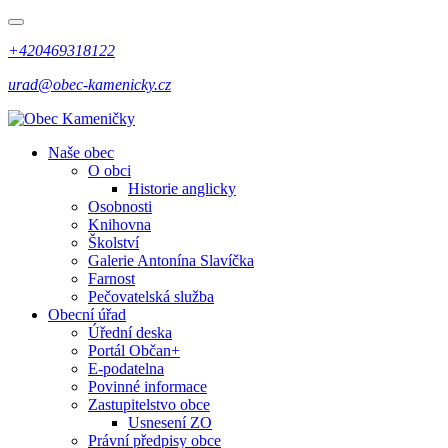
+420469318122
urad@obec-kamenicky.cz
Naše obec
O obci
Historie anglicky
Osobnosti
Knihovna
Školství
Galerie Antonína Slavíčka
Farnost
Pečovatelská služba
Obecní úřad
Úřední deska
Portál Občan+
E-podatelna
Povinné informace
Zastupitelstvo obce
Usnesení ZO
Právní předpisy obce