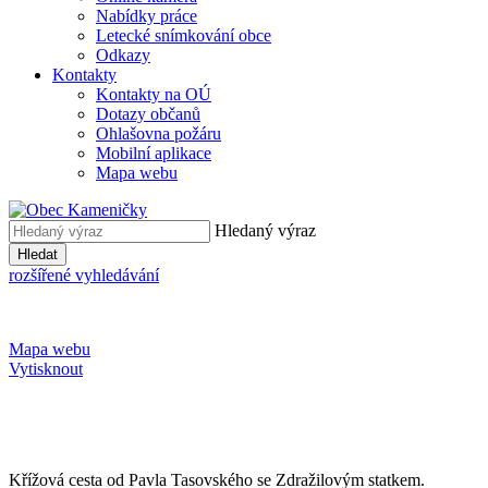
Nabídky práce
Letecké snímkování obce
Odkazy
Kontakty
Kontakty na OÚ
Dotazy občanů
Ohlašovna požáru
Mobilní aplikace
Mapa webu
Hledaný výraz
Hledat
rozšířené vyhledávání
Mapa webu
Vytisknout
Křížová cesta od Pavla Tasovského se Zdražilovým statkem.