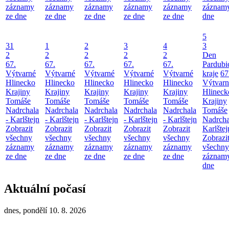
záznamy
záznamy
záznamy
záznamy
záznamy
záznamy
ze dne
ze dne
ze dne
ze dne
ze dne
dne
5
31
1
2
3
4
3
2
2
2
2
2
Den
67.
67.
67.
67.
67.
Pardubi
Výtvarné
Výtvarné
Výtvarné
Výtvarné
Výtvarné
kraje
67
Hlinecko
Hlinecko
Hlinecko
Hlinecko
Hlinecko
Výtvarn
Krajiny
Krajiny
Krajiny
Krajiny
Krajiny
Hlineck
Tomáše
Tomáše
Tomáše
Tomáše
Tomáše
Krajiny
Nadrchala
Nadrchala
Nadrchala
Nadrchala
Nadrchala
Tomáše
- Karlštejn
- Karlštejn
- Karlštejn
- Karlštejn
- Karlštejn
Nadrcha
Zobrazit
Zobrazit
Zobrazit
Zobrazit
Zobrazit
Karlštej
všechny
všechny
všechny
všechny
všechny
Zobrazi
záznamy
záznamy
záznamy
záznamy
záznamy
všechny
ze dne
ze dne
ze dne
ze dne
ze dne
záznamy
dne
Aktuální počasí
dnes, pondělí 10. 8. 2026