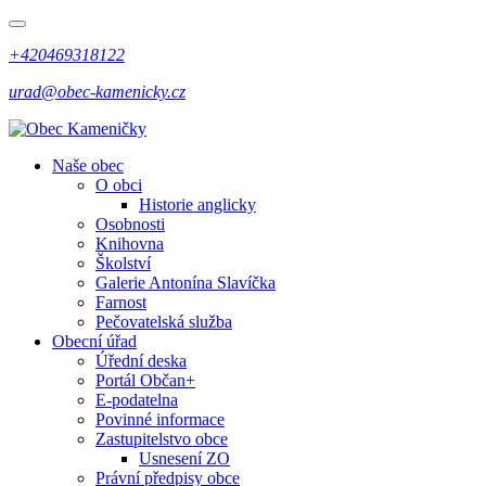
+420469318122
urad@obec-kamenicky.cz
Naše obec
O obci
Historie anglicky
Osobnosti
Knihovna
Školství
Galerie Antonína Slavíčka
Farnost
Pečovatelská služba
Obecní úřad
Úřední deska
Portál Občan+
E-podatelna
Povinné informace
Zastupitelstvo obce
Usnesení ZO
Právní předpisy obce