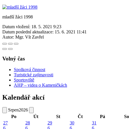
mladší žáci 1998
Datum vložení:
18. 5. 2021 9:23
Datum poslední aktualizace:
15. 6. 2021 11:41
Autor:
Mgr. Vít Zavřel
Volný čas
Spolková činnost
Turistické zajímavosti
Sportoviště
AHP – videa o Kameničkách
Kalendář akcí
Srpen
2026
Po
Út
St
Čt
Pá
So
27
28
29
30
31
6
6
6
6
6