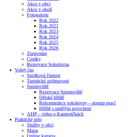
Akce v obci
Akce v okolí
Fotogalerie
Rok 2022
Rok 2021
Rok 2023
Rok 2024
Rok 2025
Rok 2026
Zpravodaj
Ceníky
Rezervace Sokolovna
Volný čas
Spolková činnost
Turistické zajímavosti
Sportoviště
Rezervace Sportoviště
Dětské hřiště
Rekonstrukce sokolovny – postup prací
Hřiště s umělým povrchem
AHP – videa o Kameničkách
Praktické info
Služby v obci
Mapa
Online kamera