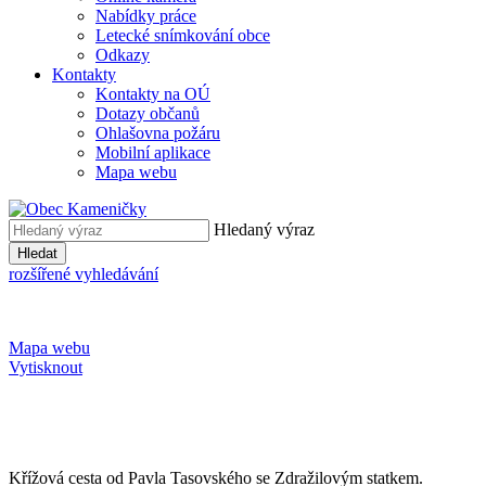
Nabídky práce
Letecké snímkování obce
Odkazy
Kontakty
Kontakty na OÚ
Dotazy občanů
Ohlašovna požáru
Mobilní aplikace
Mapa webu
Hledaný výraz
Hledat
rozšířené vyhledávání
Mapa webu
Vytisknout
Křížová cesta od Pavla Tasovského se Zdražilovým statkem.