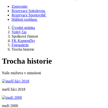
Zpravodaj
Rezervace Sokolovna
Rezervace Sportoviště
Hlášení rozhlasu
Úvodní stránka
Volný čas
Spolková činnost
FK Kameničky
Fotogalerie
Trocha historie
Trocha historie
Naše mužstva v minulosti
starší žáci 2018
muži 2000