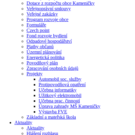
Dotace z rozpočtu obce Kameničky
Veřejnoprávní smlouvy
Veřejné zakázky
Program rozvoje obce
Formuláře
Czech point
Fond rozvoje bydlení
Odpadové hospodářství
Platby občanů
Územní plánování
Energetická politika
Povodňový plán
Zpracování osobních údajů
Projekty
Automobil soc. služby
Protipovodňová opatření
Učebna informatiky
Užitkový elektromobil
Učebna prac. činností
Úprava zahrady MŠ Kameničky
Výstavba FVE
Základní a mateřská škola
Aktuality
Aktuality
Hlášení rozhlasu