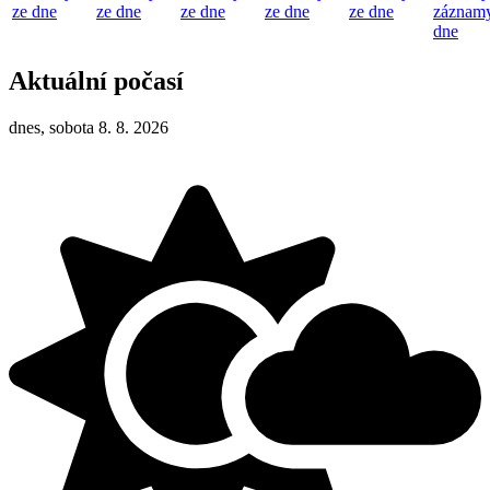
ze dne
ze dne
ze dne
ze dne
ze dne
záznamy
dne
Aktuální počasí
dnes, sobota 8. 8. 2026