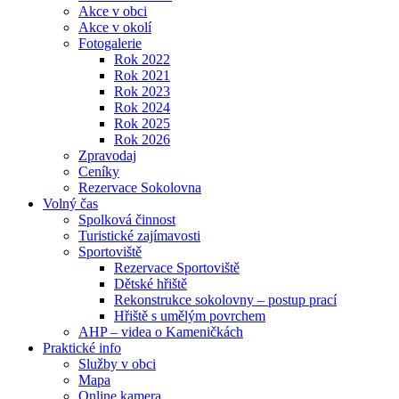
Akce v obci
Akce v okolí
Fotogalerie
Rok 2022
Rok 2021
Rok 2023
Rok 2024
Rok 2025
Rok 2026
Zpravodaj
Ceníky
Rezervace Sokolovna
Volný čas
Spolková činnost
Turistické zajímavosti
Sportoviště
Rezervace Sportoviště
Dětské hřiště
Rekonstrukce sokolovny – postup prací
Hřiště s umělým povrchem
AHP – videa o Kameničkách
Praktické info
Služby v obci
Mapa
Online kamera