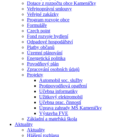
Dotace z rozpočtu obce Kameničky
Veřejnoprávní smlouvy
Veřejné zakázky
Program rozvoje obce
Formuláře
Czech point
Fond rozvoje bydlení
Odpadové hospodářství
Platby občanů
Územní plánování
Energetická politika
Povodňový plán
Zpracování osobních údajů
Projekty
Automobil soc. služby
Protipovodňová opatření
Učebna informatiky
Užitkový elektromobil
Učebna prac. činností
Úprava zahrady MŠ Kameničky
Výstavba FVE
Základní a mateřská škola
Aktuality
Aktuality
Hlášení rozhlasu