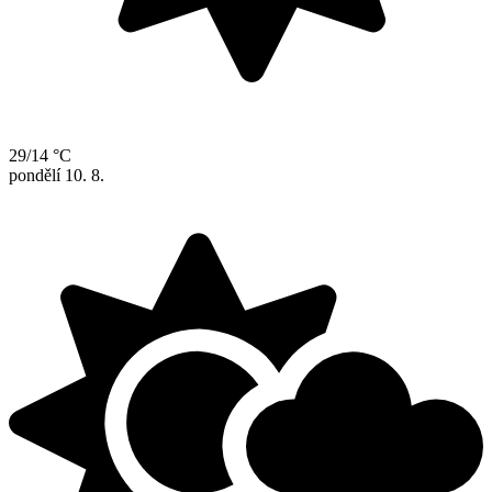
29/14 °C
pondělí
10. 8.