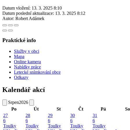
Datum vložení:
13. 3. 2025 8:10
Datum poslední aktualizace:
13. 3. 2025 8:12
Autor:
Robert Adámek
Praktické info
Služby v obci
Mapa
Online kamera
Nabídky práce
Letecké snímkování obce
Odkazy
Kalendář akcí
Srpen
2026
Po
Út
St
Čt
Pá
So
27
28
29
30
31
6
6
6
6
6
Toulky
Toulky
Toulky
Toulky
Toulky