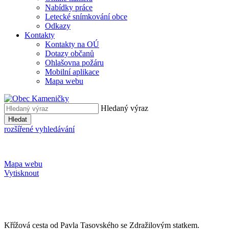
Nabídky práce
Letecké snímkování obce
Odkazy
Kontakty
Kontakty na OÚ
Dotazy občanů
Ohlašovna požáru
Mobilní aplikace
Mapa webu
Hledaný výraz
Hledat
rozšířené vyhledávání
Mapa webu
Vytisknout
Křížová cesta od Pavla Tasovského se Zdražilovým statkem.