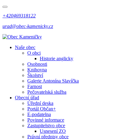
+420469318122
urad@obec-kamenicky.cz
Naše obec
O obci
Historie anglicky
Osobnosti
Knihovna
Školství
Galerie Antonína Slavíčka
Farnost
Pečovatelská služba
Obecní úřad
Úřední deska
Portál Občan+
E-podatelna
Povinné informace
Zastupitelstvo obce
Usnesení ZO
Právní předpisy obce