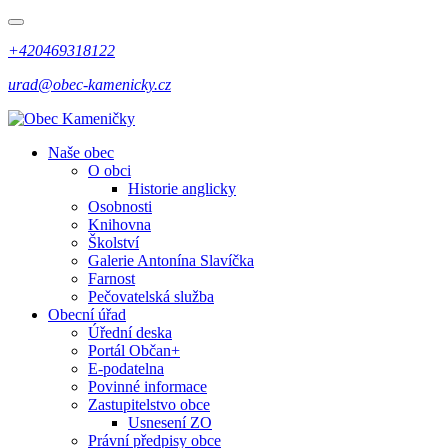
+420469318122
urad@obec-kamenicky.cz
Naše obec
O obci
Historie anglicky
Osobnosti
Knihovna
Školství
Galerie Antonína Slavíčka
Farnost
Pečovatelská služba
Obecní úřad
Úřední deska
Portál Občan+
E-podatelna
Povinné informace
Zastupitelstvo obce
Usnesení ZO
Právní předpisy obce