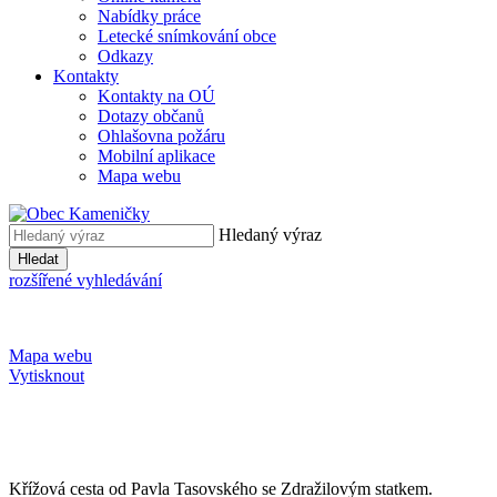
Nabídky práce
Letecké snímkování obce
Odkazy
Kontakty
Kontakty na OÚ
Dotazy občanů
Ohlašovna požáru
Mobilní aplikace
Mapa webu
Hledaný výraz
Hledat
rozšířené vyhledávání
Mapa webu
Vytisknout
Křížová cesta od Pavla Tasovského se Zdražilovým statkem.