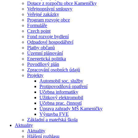
Dotace z rozpočtu obce Kameničky
Veřejnoprávní smlouvy
Veřejné zakázky
Program rozvoje obce
Formuláře
Czech point
Fond rozvoje bydlení
Odpadové hospodářství
Platby občanů
Územní plánování
Energetická politika
Povodňový plán
Zpracování osobních údajů
Projekty
Automobil soc. služby
Protipovodňová opatření
Učebna informatiky
Užitkový elektromobil
Učebna prac. činností
Úprava zahrady MŠ Kameničky
Výstavba FVE
Základní a mateřská škola
Aktuality
Aktuality
Hlášení rozhlasu