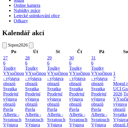
Mapa
Online kamera
Nabídky práce
Letecké snímkování obce
Odkazy
Kalendář akcí
Srpen
2026
Po
Út
St
Čt
Pá
So
27
28
29
30
31
6
6
6
6
6
Toulky
Toulky
Toulky
Toulky
Toulky
VYsočinou
VYsočinou
VYsočinou
VYsočinou
VYsočinou
1
- výstava
- výstava
- výstava
- výstava
- výstava
7
obrazů
obrazů
obrazů
obrazů
obrazů
Mogul r
Svratka
Svratka
Svratka
Svratka
Svratka
UCI Gr
Prodejní
Prodejní
Prodejní
Prodejní
Prodejní
2026
To
výstava
výstava
výstava
výstava
výstava
VYsoči
obrazů
obrazů
obrazů
obrazů
obrazů
výstava
Pavla
Pavla
Pavla
Pavla
Pavla
obrazů
Alberta -
Alberta -
Alberta -
Alberta -
Alberta -
Svratka
Svratouch
Svratouch
Svratouch
Svratouch
Svratouch
Výstava
Výstava
Výstava
Výstava
Výstava
Výstava
obrazů J