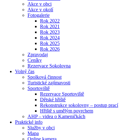
Akce v obci
Akce v okolí
Fotogalerie
Rok 2022
Rok 2021
Rok 2023
Rok 2024
Rok 2025
Rok 2026
Zpravodaj
Ceníky
Rezervace Sokolovna
Volný čas
Spolková činnost
Turistické zajímavosti
Sportoviště
Rezervace Sportoviště
Dětské hřiště
Rekonstrukce sokolovny – postup prací
Hřiště s umělým povrchem
AHP – videa o Kameničkách
Praktické info
Služby v obci
Mapa
Online kamera