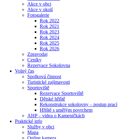
Akce v obci
Akce v okolí
Fotogalerie
Rok 2022
Rok 2021
Rok 2023
Rok 2024
Rok 2025
Rok 2026
Zpravodaj
Ceníky
Rezervace Sokolovna
Volný čas
Spolková činnost
Turistické zajímavosti
Sportoviště
Rezervace Sportoviště
Dětské hřiště
Rekonstrukce sokolovny – postup prací
Hřiště s umělým povrchem
AHP – videa o Kameničkách
Praktické info
Služby v obci
Mapa
Online kamera