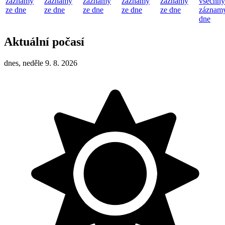
záznamy
záznamy
záznamy
záznamy
záznamy
všechny
ze dne
ze dne
ze dne
ze dne
ze dne
záznamy
dne
Aktuální počasí
dnes, neděle 9. 8. 2026