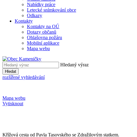
Nabídky práce
Letecké snímkování obce
Odkazy
Kontakty
Kontakty na OÚ
Dotazy občanů
Ohlašovna požáru
Mobilní aplikace
Mapa webu
Hledaný výraz
Hledat
rozšířené vyhledávání
Mapa webu
Vytisknout
Křížová cesta od Pavla Tasovského se Zdražilovým statkem.