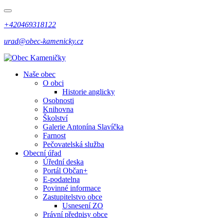
+420469318122
urad@obec-kamenicky.cz
Naše obec
O obci
Historie anglicky
Osobnosti
Knihovna
Školství
Galerie Antonína Slavíčka
Farnost
Pečovatelská služba
Obecní úřad
Úřední deska
Portál Občan+
E-podatelna
Povinné informace
Zastupitelstvo obce
Usnesení ZO
Právní předpisy obce