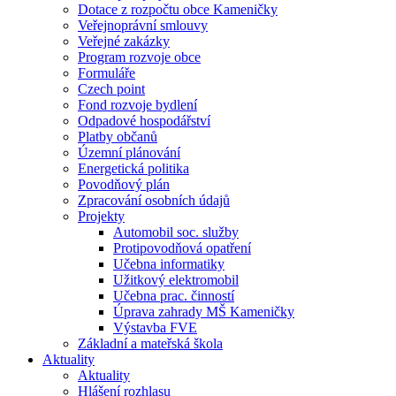
Dotace z rozpočtu obce Kameničky
Veřejnoprávní smlouvy
Veřejné zakázky
Program rozvoje obce
Formuláře
Czech point
Fond rozvoje bydlení
Odpadové hospodářství
Platby občanů
Územní plánování
Energetická politika
Povodňový plán
Zpracování osobních údajů
Projekty
Automobil soc. služby
Protipovodňová opatření
Učebna informatiky
Užitkový elektromobil
Učebna prac. činností
Úprava zahrady MŠ Kameničky
Výstavba FVE
Základní a mateřská škola
Aktuality
Aktuality
Hlášení rozhlasu