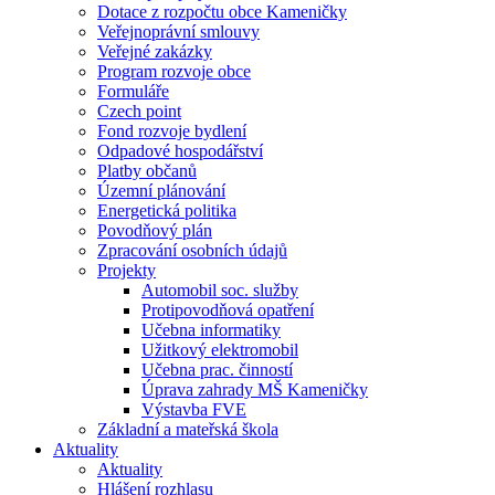
Dotace z rozpočtu obce Kameničky
Veřejnoprávní smlouvy
Veřejné zakázky
Program rozvoje obce
Formuláře
Czech point
Fond rozvoje bydlení
Odpadové hospodářství
Platby občanů
Územní plánování
Energetická politika
Povodňový plán
Zpracování osobních údajů
Projekty
Automobil soc. služby
Protipovodňová opatření
Učebna informatiky
Užitkový elektromobil
Učebna prac. činností
Úprava zahrady MŠ Kameničky
Výstavba FVE
Základní a mateřská škola
Aktuality
Aktuality
Hlášení rozhlasu