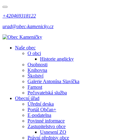
+420469318122
urad@obec-kamenicky.cz
Naše obec
O obci
Historie anglicky
Osobnosti
Knihovna
Školství
Galerie Antonína Slavíčka
Farnost
Pečovatelská služba
Obecní úřad
Úřední deska
Portál Občan+
E-podatelna
Povinné informace
Zastupitelstvo obce
Usnesení ZO
Právní předpisy obce