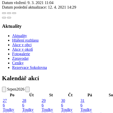
Datum vložení:
9. 3. 2021 11:04
Datum poslední aktualizace:
12. 4. 2021 14:29
Aktuality
Aktuality
Hlášení rozhlasu
Akce v obci
Akce v okolí
Fotogalerie
Zpravodaj
Ceníky
Rezervace Sokolovna
Kalendář akcí
Srpen
2026
Po
Út
St
Čt
Pá
So
27
28
29
30
31
6
6
6
6
6
Toulky
Toulky
Toulky
Toulky
Toulky