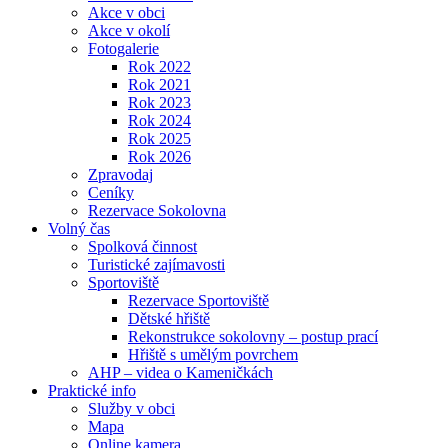
Akce v obci
Akce v okolí
Fotogalerie
Rok 2022
Rok 2021
Rok 2023
Rok 2024
Rok 2025
Rok 2026
Zpravodaj
Ceníky
Rezervace Sokolovna
Volný čas
Spolková činnost
Turistické zajímavosti
Sportoviště
Rezervace Sportoviště
Dětské hřiště
Rekonstrukce sokolovny – postup prací
Hřiště s umělým povrchem
AHP – videa o Kameničkách
Praktické info
Služby v obci
Mapa
Online kamera