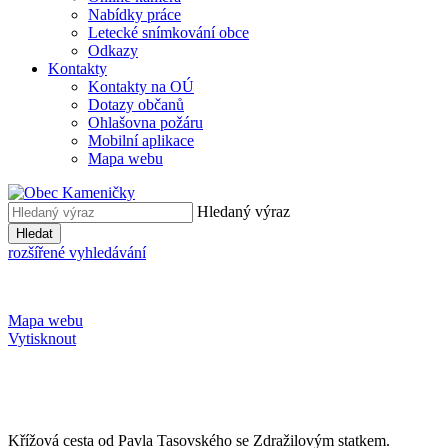
Nabídky práce
Letecké snímkování obce
Odkazy
Kontakty
Kontakty na OÚ
Dotazy občanů
Ohlašovna požáru
Mobilní aplikace
Mapa webu
Hledaný výraz
Hledat
rozšířené vyhledávání
Mapa webu
Vytisknout
Křížová cesta od Pavla Tasovského se Zdražilovým statkem.