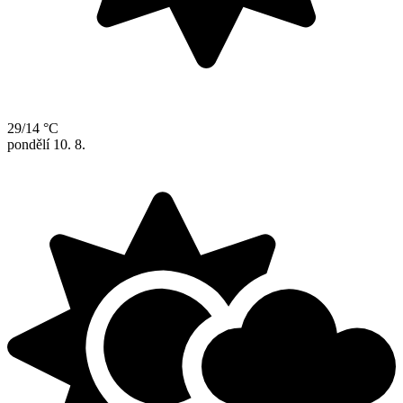
29/14 °C
pondělí
10. 8.