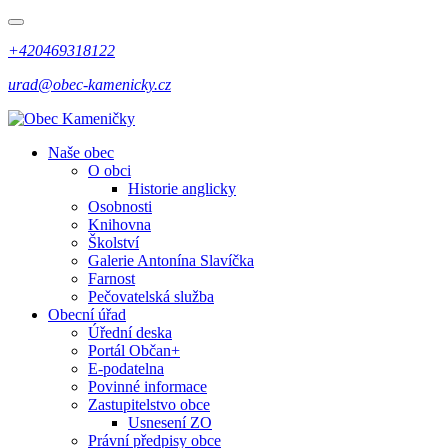
+420469318122
urad@obec-kamenicky.cz
Naše obec
O obci
Historie anglicky
Osobnosti
Knihovna
Školství
Galerie Antonína Slavíčka
Farnost
Pečovatelská služba
Obecní úřad
Úřední deska
Portál Občan+
E-podatelna
Povinné informace
Zastupitelstvo obce
Usnesení ZO
Právní předpisy obce