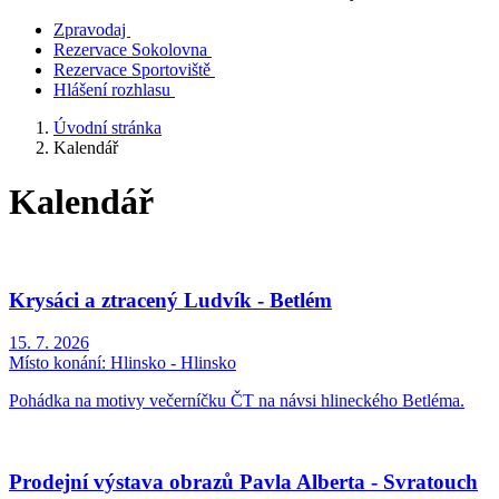
Zpravodaj
Rezervace Sokolovna
Rezervace Sportoviště
Hlášení rozhlasu
Úvodní stránka
Kalendář
Kalendář
Krysáci a ztracený Ludvík - Betlém
15. 7. 2026
Místo konání:
Hlinsko - Hlinsko
Pohádka na motivy večerníčku ČT na návsi hlineckého Betléma.
Prodejní výstava obrazů Pavla Alberta - Svratouch