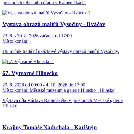
prostorách Obecního úřadu v Kameničkách.
Vystava obrazů malířů Vysočiny - Rváčov
23. 6. - 30. 8. 2026 začátek od 17:09
Místo konání:
-
18. ročník tradiční ukázkové výstavy obrazů malířů Vysočiny.
67. Výtvarné Hlinecko
29. 6. 2026 od 09:00 - 4. 10. 2026 do 17:00
Místo konání:
Městské muzeum a galerie Hlinsko - Hlinsko
Výstava díla Václava Radimského v prostorách Městské galerie
Hlinsko.
Krajiny Tomáše Nadrchala - Karlštejn