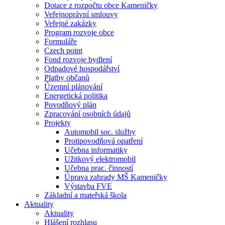
Dotace z rozpočtu obce Kameničky
Veřejnoprávní smlouvy
Veřejné zakázky
Program rozvoje obce
Formuláře
Czech point
Fond rozvoje bydlení
Odpadové hospodářství
Platby občanů
Územní plánování
Energetická politika
Povodňový plán
Zpracování osobních údajů
Projekty
Automobil soc. služby
Protipovodňová opatření
Učebna informatiky
Užitkový elektromobil
Učebna prac. činností
Úprava zahrady MŠ Kameničky
Výstavba FVE
Základní a mateřská škola
Aktuality
Aktuality
Hlášení rozhlasu