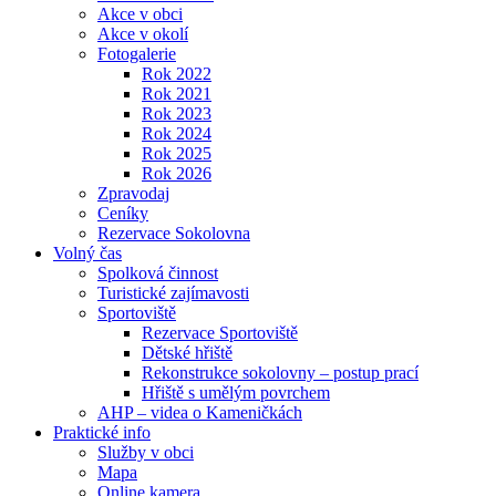
Akce v obci
Akce v okolí
Fotogalerie
Rok 2022
Rok 2021
Rok 2023
Rok 2024
Rok 2025
Rok 2026
Zpravodaj
Ceníky
Rezervace Sokolovna
Volný čas
Spolková činnost
Turistické zajímavosti
Sportoviště
Rezervace Sportoviště
Dětské hřiště
Rekonstrukce sokolovny – postup prací
Hřiště s umělým povrchem
AHP – videa o Kameničkách
Praktické info
Služby v obci
Mapa
Online kamera