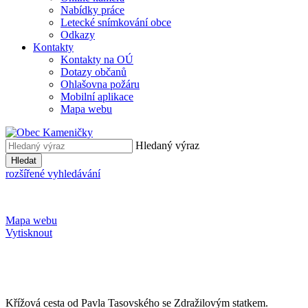
Nabídky práce
Letecké snímkování obce
Odkazy
Kontakty
Kontakty na OÚ
Dotazy občanů
Ohlašovna požáru
Mobilní aplikace
Mapa webu
Hledaný výraz
Hledat
rozšířené vyhledávání
Mapa webu
Vytisknout
Křížová cesta od Pavla Tasovského se Zdražilovým statkem.