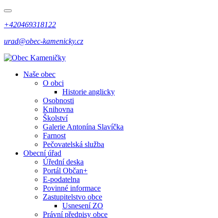
+420469318122
urad@obec-kamenicky.cz
Naše obec
O obci
Historie anglicky
Osobnosti
Knihovna
Školství
Galerie Antonína Slavíčka
Farnost
Pečovatelská služba
Obecní úřad
Úřední deska
Portál Občan+
E-podatelna
Povinné informace
Zastupitelstvo obce
Usnesení ZO
Právní předpisy obce