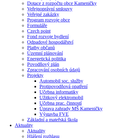
Dotace z rozpočtu obce Kameničky
Veřejnoprávní smlouvy
Veřejné zakázky
Program rozvoje obce
Formuláře
Czech point
Fond rozvoje bydlení
Odpadové hospodářství
Platby občanů
Územní plánování
Energetická politika
Povodňový plán
Zpracování osobních údajů
Projekty
Automobil soc. služby
Protipovodňová opatření
Učebna informatiky
Užitkový elektromobil
Učebna prac. činností
Úprava zahrady MŠ Kameničky
Výstavba FVE
Základní a mateřská škola
Aktuality
Aktuality
Hlášení rozhlasu