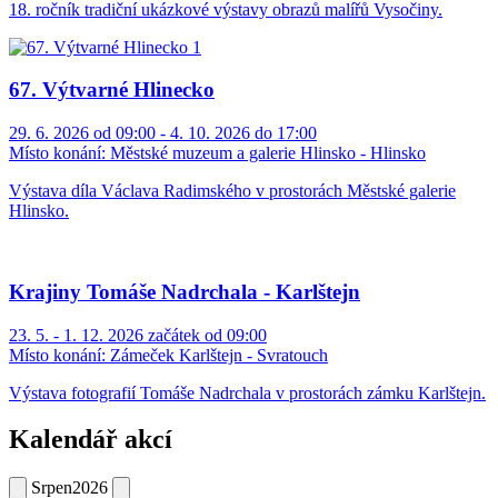
18. ročník tradiční ukázkové výstavy obrazů malířů Vysočiny.
67. Výtvarné Hlinecko
29. 6. 2026 od 09:00 - 4. 10. 2026 do 17:00
Místo konání:
Městské muzeum a galerie Hlinsko - Hlinsko
Výstava díla Václava Radimského v prostorách Městské galerie
Hlinsko.
Krajiny Tomáše Nadrchala - Karlštejn
23. 5. - 1. 12. 2026 začátek od 09:00
Místo konání:
Zámeček Karlštejn - Svratouch
Výstava fotografií Tomáše Nadrchala v prostorách zámku Karlštejn.
Kalendář akcí
Srpen
2026