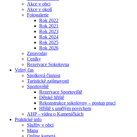
Akce v obci
Akce v okolí
Fotogalerie
Rok 2022
Rok 2021
Rok 2023
Rok 2024
Rok 2025
Rok 2026
Zpravodaj
Ceníky
Rezervace Sokolovna
Volný čas
Spolková činnost
Turistické zajímavosti
Sportoviště
Rezervace Sportoviště
Dětské hřiště
Rekonstrukce sokolovny – postup prací
Hřiště s umělým povrchem
AHP – videa o Kameničkách
Praktické info
Služby v obci
Mapa
Online kamera