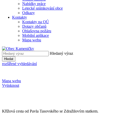
Nabídky práce
Letecké snímkování obce
Odkazy
Kontakty
Kontakty na OÚ
Dotazy občanů
Ohlašovna požáru
Mobilní aplikace
Mapa webu
Hledaný výraz
Hledat
rozšířené vyhledávání
Mapa webu
Vytisknout
Křížová cesta od Pavla Tasovského se Zdražilovým statkem.