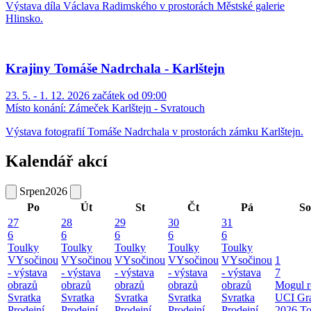
Výstava díla Václava Radimského v prostorách Městské galerie
Hlinsko.
Krajiny Tomáše Nadrchala - Karlštejn
23. 5. - 1. 12. 2026 začátek od 09:00
Místo konání:
Zámeček Karlštejn - Svratouch
Výstava fotografií Tomáše Nadrchala v prostorách zámku Karlštejn.
Kalendář akcí
Srpen
2026
Po
Út
St
Čt
Pá
So
27
28
29
30
31
6
6
6
6
6
Toulky
Toulky
Toulky
Toulky
Toulky
VYsočinou
VYsočinou
VYsočinou
VYsočinou
VYsočinou
1
- výstava
- výstava
- výstava
- výstava
- výstava
7
obrazů
obrazů
obrazů
obrazů
obrazů
Mogul r
Svratka
Svratka
Svratka
Svratka
Svratka
UCI Gr
Prodejní
Prodejní
Prodejní
Prodejní
Prodejní
2026
To