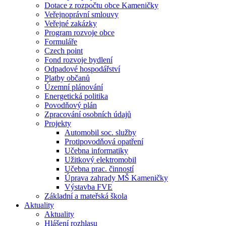
Dotace z rozpočtu obce Kameničky
Veřejnoprávní smlouvy
Veřejné zakázky
Program rozvoje obce
Formuláře
Czech point
Fond rozvoje bydlení
Odpadové hospodářství
Platby občanů
Územní plánování
Energetická politika
Povodňový plán
Zpracování osobních údajů
Projekty
Automobil soc. služby
Protipovodňová opatření
Učebna informatiky
Užitkový elektromobil
Učebna prac. činností
Úprava zahrady MŠ Kameničky
Výstavba FVE
Základní a mateřská škola
Aktuality
Aktuality
Hlášení rozhlasu