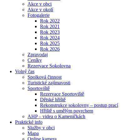
Akce v obci
Akce v okolí
Fotogalerie
Rok 2022
Rok 2021
Rok 2023
Rok 2024
Rok 2025
Rok 2026
Zpravodaj
Ceníky
Rezervace Sokolovna
Volný čas
Spolková činnost
Turistické zajímavosti
Sportoviště
Rezervace Sportoviště
Dětské hřiště
Rekonstrukce sokolovny – postup prací
Hřiště s umělým povrchem
AHP – videa o Kameničkách
Praktické info
Služby v obci
Mapa
Online kamera