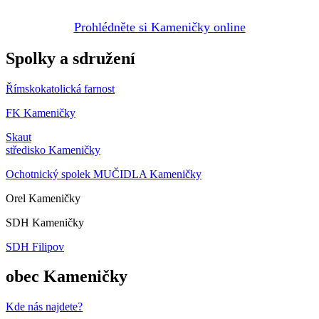
Prohlédněte si Kameničky online
Spolky a sdružení
Římskokatolická farnost
FK Kameničky
Skaut
středisko Kameničky
Ochotnický spolek MUČIDLA Kameničky
Orel Kameničky
SDH Kameničky
SDH Filipov
obec Kameničky
Kde nás najdete?