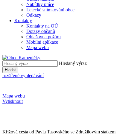
Nabídky práce
Letecké snímkování obce
Odkazy
Kontakty
Kontakty na OÚ
Dotazy občanů
Ohlašovna požáru
Mobilní aplikace
Mapa webu
Hledaný výraz
Hledat
rozšířené vyhledávání
Mapa webu
Vytisknout
Křížová cesta od Pavla Tasovského se Zdražilovým statkem.