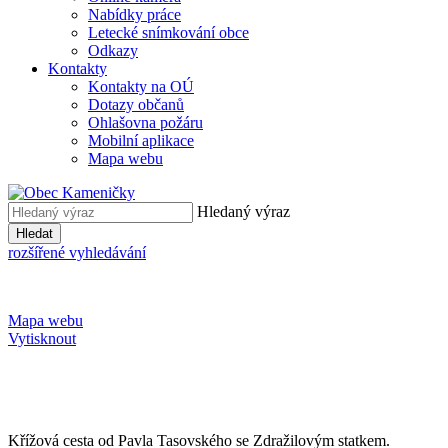
Nabídky práce
Letecké snímkování obce
Odkazy
Kontakty
Kontakty na OÚ
Dotazy občanů
Ohlašovna požáru
Mobilní aplikace
Mapa webu
Hledaný výraz
Hledat
rozšířené vyhledávání
Mapa webu
Vytisknout
Křížová cesta od Pavla Tasovského se Zdražilovým statkem.