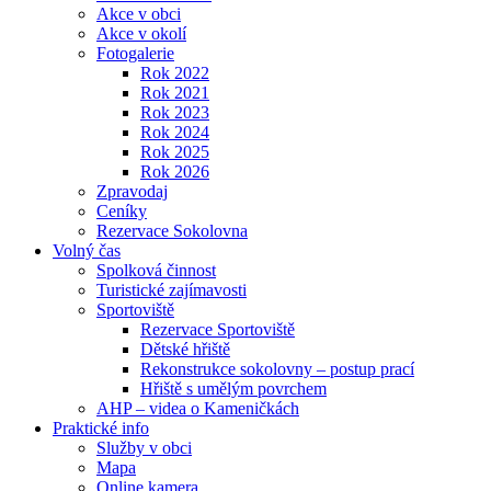
Akce v obci
Akce v okolí
Fotogalerie
Rok 2022
Rok 2021
Rok 2023
Rok 2024
Rok 2025
Rok 2026
Zpravodaj
Ceníky
Rezervace Sokolovna
Volný čas
Spolková činnost
Turistické zajímavosti
Sportoviště
Rezervace Sportoviště
Dětské hřiště
Rekonstrukce sokolovny – postup prací
Hřiště s umělým povrchem
AHP – videa o Kameničkách
Praktické info
Služby v obci
Mapa
Online kamera