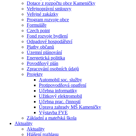
Dotace z rozpočtu obce Kameničky
Veřejnoprávní smlouvy
Veřejné zakázky
Program rozvoje obce
Formuláře
Czech point
Fond rozvoje bydlení
Odpadové hospodářství
Platby občanů
Územní plánování
Energetická politika
Povodňový plán
Zpracování osobních údajů
Projekty
Automobil soc. služby
Protipovodňová opatření
Učebna informatiky
Užitkový elektromobil
Učebna prac. činností
Úprava zahrady MŠ Kameničky
Výstavba FVE
Základní a mateřská škola
Aktuality
Aktuality
Hlášení rozhlasu