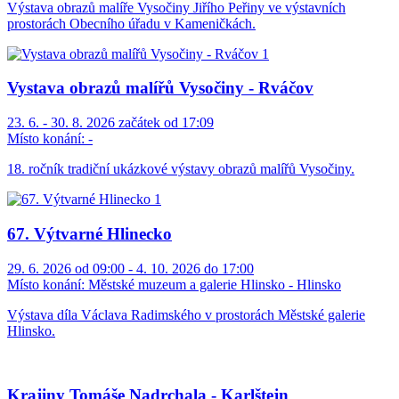
Výstava obrazů malíře Vysočiny Jiřího Peřiny ve výstavních
prostorách Obecního úřadu v Kameničkách.
Vystava obrazů malířů Vysočiny - Rváčov
23. 6. - 30. 8. 2026 začátek od 17:09
Místo konání:
-
18. ročník tradiční ukázkové výstavy obrazů malířů Vysočiny.
67. Výtvarné Hlinecko
29. 6. 2026 od 09:00 - 4. 10. 2026 do 17:00
Místo konání:
Městské muzeum a galerie Hlinsko - Hlinsko
Výstava díla Václava Radimského v prostorách Městské galerie
Hlinsko.
Krajiny Tomáše Nadrchala - Karlštejn