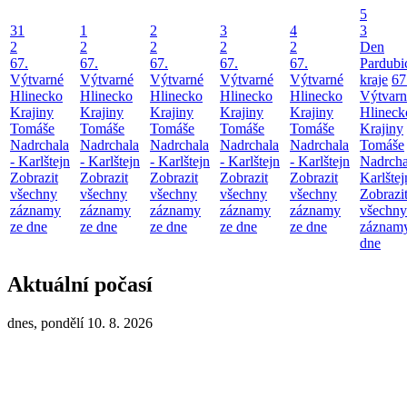
5
31
1
2
3
4
3
2
2
2
2
2
Den
67.
67.
67.
67.
67.
Pardubi
Výtvarné
Výtvarné
Výtvarné
Výtvarné
Výtvarné
kraje
67
Hlinecko
Hlinecko
Hlinecko
Hlinecko
Hlinecko
Výtvarn
Krajiny
Krajiny
Krajiny
Krajiny
Krajiny
Hlineck
Tomáše
Tomáše
Tomáše
Tomáše
Tomáše
Krajiny
Nadrchala
Nadrchala
Nadrchala
Nadrchala
Nadrchala
Tomáše
- Karlštejn
- Karlštejn
- Karlštejn
- Karlštejn
- Karlštejn
Nadrcha
Zobrazit
Zobrazit
Zobrazit
Zobrazit
Zobrazit
Karlštej
všechny
všechny
všechny
všechny
všechny
Zobrazi
záznamy
záznamy
záznamy
záznamy
záznamy
všechny
ze dne
ze dne
ze dne
ze dne
ze dne
záznamy
dne
Aktuální počasí
dnes, pondělí 10. 8. 2026