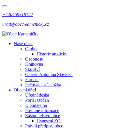
+420469318122
urad@obec-kamenicky.cz
Naše obec
O obci
Historie anglicky
Osobnosti
Knihovna
Školství
Galerie Antonína Slavíčka
Farnost
Pečovatelská služba
Obecní úřad
Úřední deska
Portál Občan+
E-podatelna
Povinné informace
Zastupitelstvo obce
Usnesení ZO
Právní předpisy obce