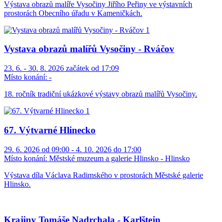
Výstava obrazů malíře Vysočiny Jiřího Peřiny ve výstavních
prostorách Obecního úřadu v Kameničkách.
Vystava obrazů malířů Vysočiny - Rváčov
23. 6. - 30. 8. 2026 začátek od 17:09
Místo konání:
-
18. ročník tradiční ukázkové výstavy obrazů malířů Vysočiny.
67. Výtvarné Hlinecko
29. 6. 2026 od 09:00 - 4. 10. 2026 do 17:00
Místo konání:
Městské muzeum a galerie Hlinsko - Hlinsko
Výstava díla Václava Radimského v prostorách Městské galerie
Hlinsko.
Krajiny Tomáše Nadrchala - Karlštejn