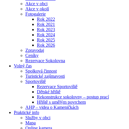
Akce v obci
Akce v okolí
Fotogalerie
Rok 2022
Rok 2021
Rok 2023
Rok 2024
Rok 2025
Rok 2026
Zpravodaj
Ceníky
Rezervace Sokolovna
Volný čas
Spolková činnost
Turistické zajímavosti
Sportoviště
Rezervace Sportoviště
Dětské hřiště
Rekonstrukce sokolovny – postup prací
Hřiště s umělým povrchem
AHP – videa o Kameničkách
Praktické info
Služby v obci
Mapa
Online kamera