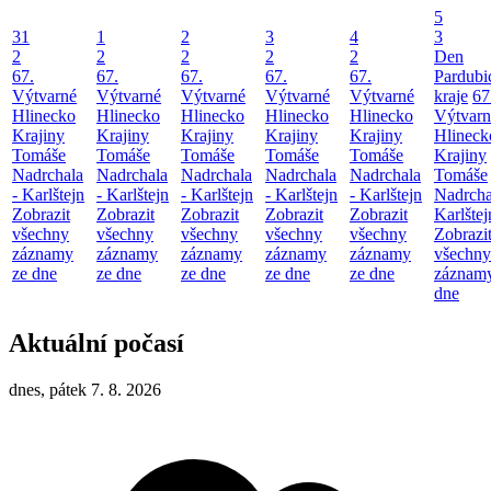
5
31
1
2
3
4
3
2
2
2
2
2
Den
67.
67.
67.
67.
67.
Pardubi
Výtvarné
Výtvarné
Výtvarné
Výtvarné
Výtvarné
kraje
67
Hlinecko
Hlinecko
Hlinecko
Hlinecko
Hlinecko
Výtvarn
Krajiny
Krajiny
Krajiny
Krajiny
Krajiny
Hlineck
Tomáše
Tomáše
Tomáše
Tomáše
Tomáše
Krajiny
Nadrchala
Nadrchala
Nadrchala
Nadrchala
Nadrchala
Tomáše
- Karlštejn
- Karlštejn
- Karlštejn
- Karlštejn
- Karlštejn
Nadrcha
Zobrazit
Zobrazit
Zobrazit
Zobrazit
Zobrazit
Karlštej
všechny
všechny
všechny
všechny
všechny
Zobrazi
záznamy
záznamy
záznamy
záznamy
záznamy
všechny
ze dne
ze dne
ze dne
ze dne
ze dne
záznamy
dne
Aktuální počasí
dnes, pátek 7. 8. 2026