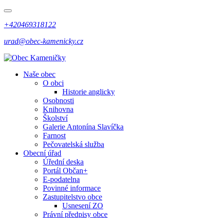
+420469318122
urad@obec-kamenicky.cz
Naše obec
O obci
Historie anglicky
Osobnosti
Knihovna
Školství
Galerie Antonína Slavíčka
Farnost
Pečovatelská služba
Obecní úřad
Úřední deska
Portál Občan+
E-podatelna
Povinné informace
Zastupitelstvo obce
Usnesení ZO
Právní předpisy obce