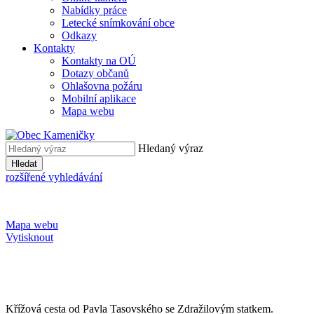
Nabídky práce
Letecké snímkování obce
Odkazy
Kontakty
Kontakty na OÚ
Dotazy občanů
Ohlašovna požáru
Mobilní aplikace
Mapa webu
Hledaný výraz
Hledat
rozšířené vyhledávání
Mapa webu
Vytisknout
Křížová cesta od Pavla Tasovského se Zdražilovým statkem.