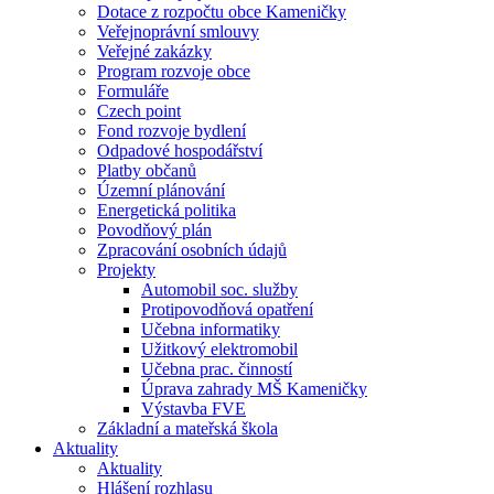
Dotace z rozpočtu obce Kameničky
Veřejnoprávní smlouvy
Veřejné zakázky
Program rozvoje obce
Formuláře
Czech point
Fond rozvoje bydlení
Odpadové hospodářství
Platby občanů
Územní plánování
Energetická politika
Povodňový plán
Zpracování osobních údajů
Projekty
Automobil soc. služby
Protipovodňová opatření
Učebna informatiky
Užitkový elektromobil
Učebna prac. činností
Úprava zahrady MŠ Kameničky
Výstavba FVE
Základní a mateřská škola
Aktuality
Aktuality
Hlášení rozhlasu