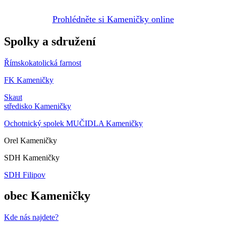
Prohlédněte si Kameničky online
Spolky a sdružení
Římskokatolická farnost
FK Kameničky
Skaut
středisko Kameničky
Ochotnický spolek MUČIDLA Kameničky
Orel Kameničky
SDH Kameničky
SDH Filipov
obec Kameničky
Kde nás najdete?