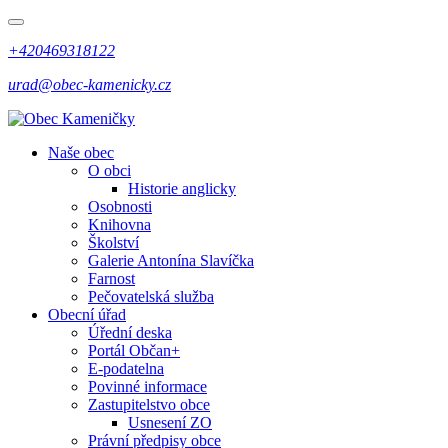
+420469318122
urad@obec-kamenicky.cz
Naše obec
O obci
Historie anglicky
Osobnosti
Knihovna
Školství
Galerie Antonína Slavíčka
Farnost
Pečovatelská služba
Obecní úřad
Úřední deska
Portál Občan+
E-podatelna
Povinné informace
Zastupitelstvo obce
Usnesení ZO
Právní předpisy obce