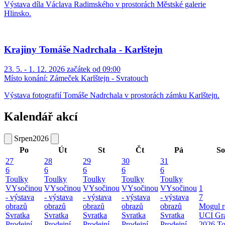
Výstava díla Václava Radimského v prostorách Městské galerie
Hlinsko.
Krajiny Tomáše Nadrchala - Karlštejn
23. 5. - 1. 12. 2026 začátek od 09:00
Místo konání:
Zámeček Karlštejn - Svratouch
Výstava fotografií Tomáše Nadrchala v prostorách zámku Karlštejn.
Kalendář akcí
Srpen
2026
Po
Út
St
Čt
Pá
So
27
28
29
30
31
6
6
6
6
6
Toulky
Toulky
Toulky
Toulky
Toulky
VYsočinou
VYsočinou
VYsočinou
VYsočinou
VYsočinou
1
- výstava
- výstava
- výstava
- výstava
- výstava
7
obrazů
obrazů
obrazů
obrazů
obrazů
Mogul r
Svratka
Svratka
Svratka
Svratka
Svratka
UCI Gr
Prodejní
Prodejní
Prodejní
Prodejní
Prodejní
2026
To