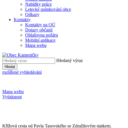
Nabídky práce
Letecké snímkování obce
Odkazy
Kontakty
Kontakty na OÚ
Dotazy občanů
Ohlašovna požáru
Mobilní aplikace
Mapa webu
Hledaný výraz
Hledat
rozšířené vyhledávání
Mapa webu
Vytisknout
Křížová cesta od Pavla Tasovského se Zdražilovým statkem.