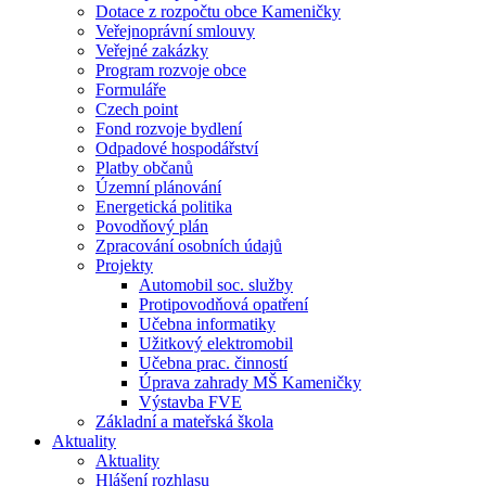
Dotace z rozpočtu obce Kameničky
Veřejnoprávní smlouvy
Veřejné zakázky
Program rozvoje obce
Formuláře
Czech point
Fond rozvoje bydlení
Odpadové hospodářství
Platby občanů
Územní plánování
Energetická politika
Povodňový plán
Zpracování osobních údajů
Projekty
Automobil soc. služby
Protipovodňová opatření
Učebna informatiky
Užitkový elektromobil
Učebna prac. činností
Úprava zahrady MŠ Kameničky
Výstavba FVE
Základní a mateřská škola
Aktuality
Aktuality
Hlášení rozhlasu