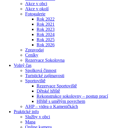
Akce v obci
Akce v okolí
Fotogalerie
Rok 2022
Rok 2021
Rok 2023
Rok 2024
Rok 2025
Rok 2026
Zpravodaj
Ceníky
Rezervace Sokolovna
Volný čas
Spolková činnost
Turistické zajímavosti
Sportoviště
Rezervace Sportoviště
Dětské hřiště
Rekonstrukce sokolovny – postup prací
Hřiště s umělým povrchem
AHP – videa o Kameničkách
Praktické info
Služby v obci
Mapa
Online kamera