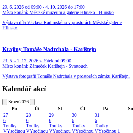
29. 6. 2026 od 09:00 - 4. 10. 2026 do 17:00
Místo konání:
Městské muzeum a galerie Hlinsko - Hlinsko
Výstava díla Václava Radimského v prostorách Městské galerie
Hlinsko.
Krajiny Tomáše Nadrchala - Karlštejn
23. 5. - 1. 12. 2026 začátek od 09:00
Místo konání:
Zámeček Karlštejn - Svratouch
Výstava fotografií Tomáše Nadrchala v prostorách zámku Karlštejn.
Kalendář akcí
Srpen
2026
Po
Út
St
Čt
Pá
So
27
28
29
30
31
6
6
6
6
6
Toulky
Toulky
Toulky
Toulky
Toulky
VYsočinou
VYsočinou
VYsočinou
VYsočinou
VYsočinou
1