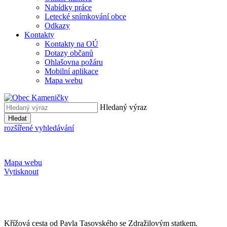
Nabídky práce
Letecké snímkování obce
Odkazy
Kontakty
Kontakty na OÚ
Dotazy občanů
Ohlašovna požáru
Mobilní aplikace
Mapa webu
Hledaný výraz
Hledat
rozšířené vyhledávání
Mapa webu
Vytisknout
Křížová cesta od Pavla Tasovského se Zdražilovým statkem.