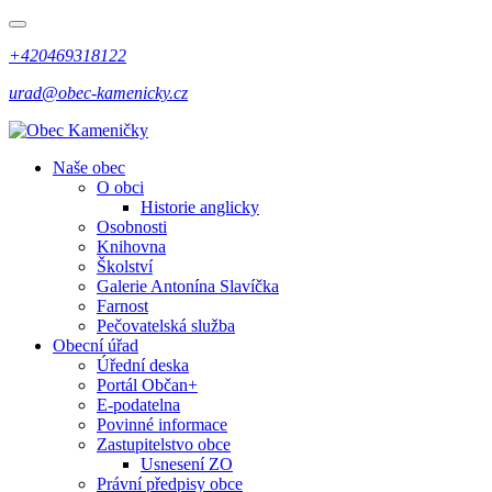
+420469318122
urad@obec-kamenicky.cz
Naše obec
O obci
Historie anglicky
Osobnosti
Knihovna
Školství
Galerie Antonína Slavíčka
Farnost
Pečovatelská služba
Obecní úřad
Úřední deska
Portál Občan+
E-podatelna
Povinné informace
Zastupitelstvo obce
Usnesení ZO
Právní předpisy obce