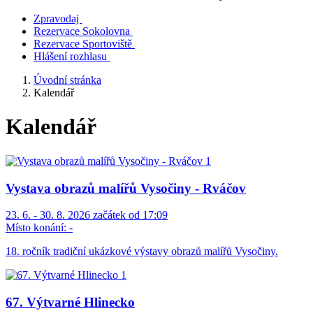
Zpravodaj
Rezervace Sokolovna
Rezervace Sportoviště
Hlášení rozhlasu
Úvodní stránka
Kalendář
Kalendář
Vystava obrazů malířů Vysočiny - Rváčov
23. 6. - 30. 8. 2026 začátek od 17:09
Místo konání:
-
18. ročník tradiční ukázkové výstavy obrazů malířů Vysočiny.
67. Výtvarné Hlinecko