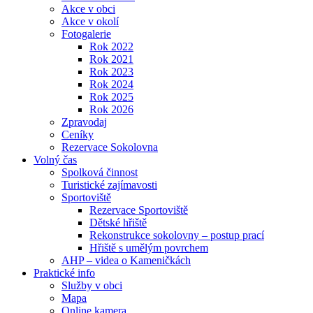
Akce v obci
Akce v okolí
Fotogalerie
Rok 2022
Rok 2021
Rok 2023
Rok 2024
Rok 2025
Rok 2026
Zpravodaj
Ceníky
Rezervace Sokolovna
Volný čas
Spolková činnost
Turistické zajímavosti
Sportoviště
Rezervace Sportoviště
Dětské hřiště
Rekonstrukce sokolovny – postup prací
Hřiště s umělým povrchem
AHP – videa o Kameničkách
Praktické info
Služby v obci
Mapa
Online kamera