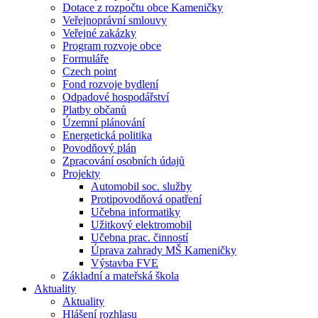
Dotace z rozpočtu obce Kameničky
Veřejnoprávní smlouvy
Veřejné zakázky
Program rozvoje obce
Formuláře
Czech point
Fond rozvoje bydlení
Odpadové hospodářství
Platby občanů
Územní plánování
Energetická politika
Povodňový plán
Zpracování osobních údajů
Projekty
Automobil soc. služby
Protipovodňová opatření
Učebna informatiky
Užitkový elektromobil
Učebna prac. činností
Úprava zahrady MŠ Kameničky
Výstavba FVE
Základní a mateřská škola
Aktuality
Aktuality
Hlášení rozhlasu