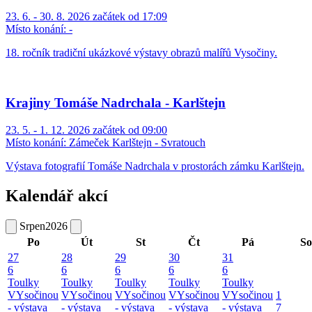
23. 6. - 30. 8. 2026 začátek od 17:09
Místo konání:
-
18. ročník tradiční ukázkové výstavy obrazů malířů Vysočiny.
Krajiny Tomáše Nadrchala - Karlštejn
23. 5. - 1. 12. 2026 začátek od 09:00
Místo konání:
Zámeček Karlštejn - Svratouch
Výstava fotografií Tomáše Nadrchala v prostorách zámku Karlštejn.
Kalendář akcí
Srpen
2026
Po
Út
St
Čt
Pá
So
27
28
29
30
31
6
6
6
6
6
Toulky
Toulky
Toulky
Toulky
Toulky
VYsočinou
VYsočinou
VYsočinou
VYsočinou
VYsočinou
1
- výstava
- výstava
- výstava
- výstava
- výstava
7