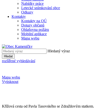
Nabídky práce
Letecké snímkování obce
Odkazy
Kontakty
Kontakty na OÚ
Dotazy občanů
Ohlašovna požáru
Mobilní aplikace
Mapa webu
Hledaný výraz
Hledat
rozšířené vyhledávání
Mapa webu
Vytisknout
Křížová cesta od Pavla Tasovského se Zdražilovým statkem.