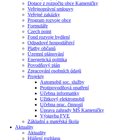
Dotace z rozpočtu obce Kameničky
Veřejnoprávní smlouvy
Veřejné zakázky
Program rozvoje obce
Formuláře
Czech point
Fond rozvoje bydlení
Odpadové hospodářství
Platby občanů
Územní plánování
Energetická politika
Povodňový plán
Zpracování osobních údajů
Projekty
Automobil soc. služby
Protipovodňová opatření
Učebna informatiky
Užitkový elektromobil
Učebna prac. činností
Úprava zahrady MŠ Kameničky
Výstavba FVE
Základní a mateřská škola
Aktuality
Aktuality
Hlášení rozhlasu