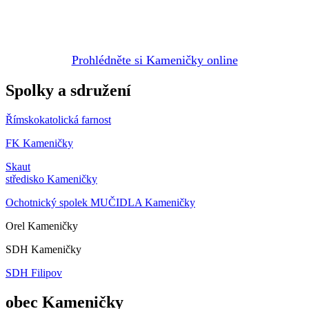
Prohlédněte si Kameničky online
Spolky a sdružení
Římskokatolická farnost
FK Kameničky
Skaut
středisko Kameničky
Ochotnický spolek MUČIDLA Kameničky
Orel Kameničky
SDH Kameničky
SDH Filipov
obec Kameničky