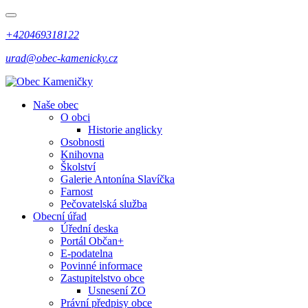
+420469318122
urad@obec-kamenicky.cz
Naše obec
O obci
Historie anglicky
Osobnosti
Knihovna
Školství
Galerie Antonína Slavíčka
Farnost
Pečovatelská služba
Obecní úřad
Úřední deska
Portál Občan+
E-podatelna
Povinné informace
Zastupitelstvo obce
Usnesení ZO
Právní předpisy obce