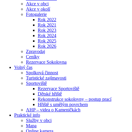
Akce v obci
Akce v okolí
Fotogalerie
Rok 2022
Rok 2021
Rok 2023
Rok 2024
Rok 2025
Rok 2026
Zpravodaj
Ceníky
Rezervace Sokolovna
Volný čas
Spolková činnost
Turistické zajímavosti
Sportoviště
Rezervace Sportoviště
Dětské hřiště
Rekonstrukce sokolovny – postup prací
Hřiště s umělým povrchem
AHP – videa o Kameničkách
Praktické info
Služby v obci
Mapa
Online kamera