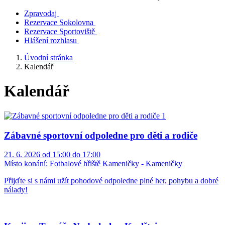
Zpravodaj
Rezervace Sokolovna
Rezervace Sportoviště
Hlášení rozhlasu
Úvodní stránka
Kalendář
Kalendář
Zábavné sportovní odpoledne pro děti a rodiče
21. 6. 2026 od 15:00 do 17:00
Místo konání:
Fotbalové hřiště Kameničky - Kameničky
Přijďte si s námi užít pohodové odpoledne plné her, pohybu a dobré
nálady!