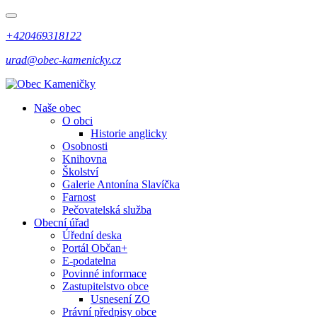
+420469318122
urad@obec-kamenicky.cz
Naše obec
O obci
Historie anglicky
Osobnosti
Knihovna
Školství
Galerie Antonína Slavíčka
Farnost
Pečovatelská služba
Obecní úřad
Úřední deska
Portál Občan+
E-podatelna
Povinné informace
Zastupitelstvo obce
Usnesení ZO
Právní předpisy obce