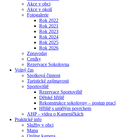
Akce v obci
Akce v okolí
Fotogalerie
Rok 2022
Rok 2021
Rok 2023
Rok 2024
Rok 2025
Rok 2026
Zpravodaj
Ceníky
Rezervace Sokolovna
Volný čas
Spolková činnost
Turistické zajímavosti
Sportoviště
Rezervace Sportoviště
Dětské hřiště
Rekonstrukce sokolovny – postup prací
Hřiště s umělým povrchem
AHP – videa o Kameničkách
Praktické info
Služby v obci
Mapa
Online kamera