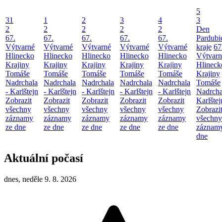
5
31
1
2
3
4
3
2
2
2
2
2
Den
67.
67.
67.
67.
67.
Pardubi
Výtvarné
Výtvarné
Výtvarné
Výtvarné
Výtvarné
kraje
67
Hlinecko
Hlinecko
Hlinecko
Hlinecko
Hlinecko
Výtvarn
Krajiny
Krajiny
Krajiny
Krajiny
Krajiny
Hlineck
Tomáše
Tomáše
Tomáše
Tomáše
Tomáše
Krajiny
Nadrchala
Nadrchala
Nadrchala
Nadrchala
Nadrchala
Tomáše
- Karlštejn
- Karlštejn
- Karlštejn
- Karlštejn
- Karlštejn
Nadrcha
Zobrazit
Zobrazit
Zobrazit
Zobrazit
Zobrazit
Karlštej
všechny
všechny
všechny
všechny
všechny
Zobrazi
záznamy
záznamy
záznamy
záznamy
záznamy
všechny
ze dne
ze dne
ze dne
ze dne
ze dne
záznamy
dne
Aktuální počasí
dnes, neděle 9. 8. 2026