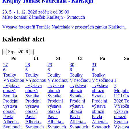
Krajiny Tomáše Nadrchala - Karlštejn
23. 5. - 1. 12. 2026 začátek od 09:00
Místo konání:
Zámeček Karlštejn - Svratouch
Výstava fotografií Tomáše Nadrchala v prostorách zámku Karlštejn.
Kalendář akcí
Srpen
2026
Po
Út
St
Čt
Pá
So
27
28
29
30
31
6
6
6
6
6
Toulky
Toulky
Toulky
Toulky
Toulky
VYsočinou
VYsočinou
VYsočinou
VYsočinou
VYsočinou
1
- výstava
- výstava
- výstava
- výstava
- výstava
7
obrazů
obrazů
obrazů
obrazů
obrazů
Mogul r
Svratka
Svratka
Svratka
Svratka
Svratka
UCI Gr
Prodejní
Prodejní
Prodejní
Prodejní
Prodejní
2026
To
výstava
výstava
výstava
výstava
výstava
VYsoči
obrazů
obrazů
obrazů
obrazů
obrazů
výstava
Pavla
Pavla
Pavla
Pavla
Pavla
obrazů
Alberta -
Alberta -
Alberta -
Alberta -
Alberta -
Svratka
Svratouch
Svratouch
Svratouch
Svratouch
Svratouch
Výstava