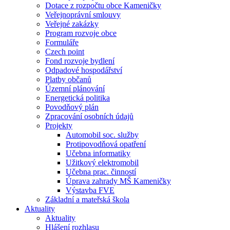
Dotace z rozpočtu obce Kameničky
Veřejnoprávní smlouvy
Veřejné zakázky
Program rozvoje obce
Formuláře
Czech point
Fond rozvoje bydlení
Odpadové hospodářství
Platby občanů
Územní plánování
Energetická politika
Povodňový plán
Zpracování osobních údajů
Projekty
Automobil soc. služby
Protipovodňová opatření
Učebna informatiky
Užitkový elektromobil
Učebna prac. činností
Úprava zahrady MŠ Kameničky
Výstavba FVE
Základní a mateřská škola
Aktuality
Aktuality
Hlášení rozhlasu