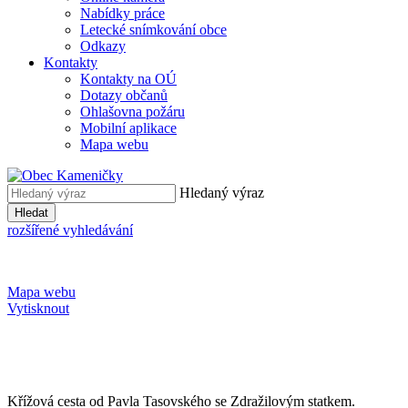
Nabídky práce
Letecké snímkování obce
Odkazy
Kontakty
Kontakty na OÚ
Dotazy občanů
Ohlašovna požáru
Mobilní aplikace
Mapa webu
Hledaný výraz
Hledat
rozšířené vyhledávání
Mapa webu
Vytisknout
Křížová cesta od Pavla Tasovského se Zdražilovým statkem.