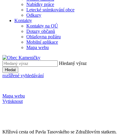
Nabídky práce
Letecké snímkování obce
Odkazy
Kontakty
Kontakty na OÚ
Dotazy občanů
Ohlašovna požáru
Mobilní aplikace
Mapa webu
Hledaný výraz
Hledat
rozšířené vyhledávání
Mapa webu
Vytisknout
Křížová cesta od Pavla Tasovského se Zdražilovým statkem.