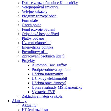
Dotace z rozpočtu obce Kameničky
Veřejnoprávní smlouvy
Veřejné zakázky
Program rozvoje obce
Formuláře
Czech point
Fond rozvoje bydlení
Odpadové hospodářství
Platby občanů
Územní plánování
Energetická politika
Povodňový plán
Zpracování osobních údajů
Projekty
Automobil soc. služby
Protipovodňová opatření
Učebna informatiky
Užitkový elektromobil
Učebna prac. činností
Úprava zahrady MŠ Kameničky
Výstavba FVE
Základní a mateřská škola
Aktuality
Aktuality
Hlášení rozhlasu