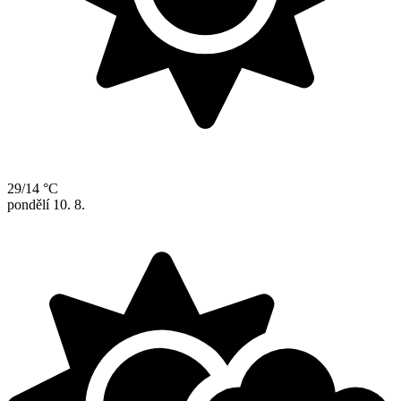
29/14 °C
pondělí
10. 8.