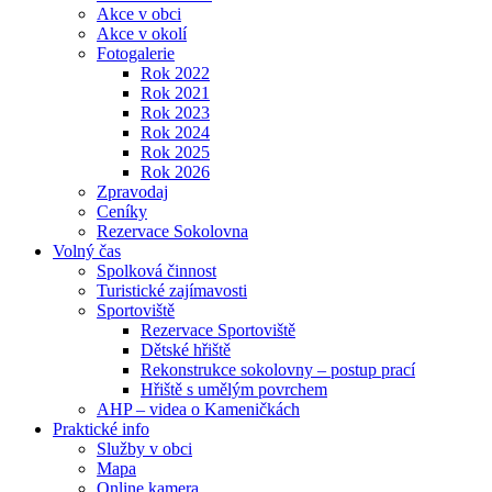
Akce v obci
Akce v okolí
Fotogalerie
Rok 2022
Rok 2021
Rok 2023
Rok 2024
Rok 2025
Rok 2026
Zpravodaj
Ceníky
Rezervace Sokolovna
Volný čas
Spolková činnost
Turistické zajímavosti
Sportoviště
Rezervace Sportoviště
Dětské hřiště
Rekonstrukce sokolovny – postup prací
Hřiště s umělým povrchem
AHP – videa o Kameničkách
Praktické info
Služby v obci
Mapa
Online kamera