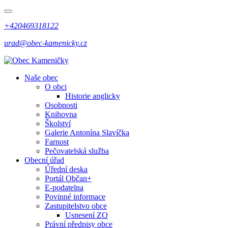
+420469318122
urad@obec-kamenicky.cz
Naše obec
O obci
Historie anglicky
Osobnosti
Knihovna
Školství
Galerie Antonína Slavíčka
Farnost
Pečovatelská služba
Obecní úřad
Úřední deska
Portál Občan+
E-podatelna
Povinné informace
Zastupitelstvo obce
Usnesení ZO
Právní předpisy obce