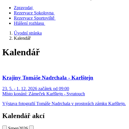
Zpravodaj
Rezervace Sokolovna
Rezervace Sportoviště
Hlášení rozhlasu
Úvodní stránka
Kalendář
Kalendář
Krajiny Tomáše Nadrchala - Karlštejn
23. 5. - 1. 12. 2026 začátek od 09:00
Místo konání:
Zámeček Karlštejn - Svratouch
Výstava fotografií Tomáše Nadrchala v prostorách zámku Karlštejn.
Kalendář akcí
Srpen
2026