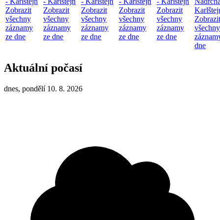
- Karlštejn
- Karlštejn
- Karlštejn
- Karlštejn
- Karlštejn
Nadrcha
Zobrazit
Zobrazit
Zobrazit
Zobrazit
Zobrazit
Karlštej
všechny
všechny
všechny
všechny
všechny
Zobrazi
záznamy
záznamy
záznamy
záznamy
záznamy
všechny
ze dne
ze dne
ze dne
ze dne
ze dne
záznamy
dne
Aktuální počasí
dnes, pondělí 10. 8. 2026