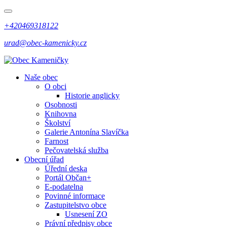
+420469318122
urad@obec-kamenicky.cz
Naše obec
O obci
Historie anglicky
Osobnosti
Knihovna
Školství
Galerie Antonína Slavíčka
Farnost
Pečovatelská služba
Obecní úřad
Úřední deska
Portál Občan+
E-podatelna
Povinné informace
Zastupitelstvo obce
Usnesení ZO
Právní předpisy obce