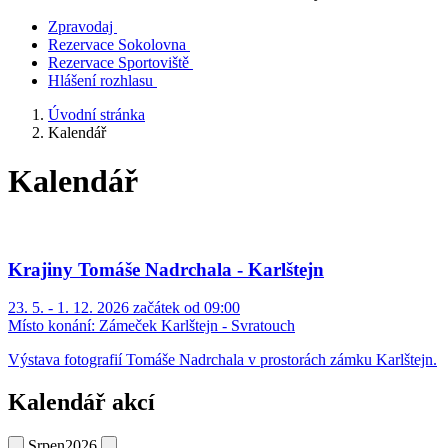
Zpravodaj
Rezervace Sokolovna
Rezervace Sportoviště
Hlášení rozhlasu
Úvodní stránka
Kalendář
Kalendář
Krajiny Tomáše Nadrchala - Karlštejn
23. 5. - 1. 12. 2026 začátek od 09:00
Místo konání:
Zámeček Karlštejn - Svratouch
Výstava fotografií Tomáše Nadrchala v prostorách zámku Karlštejn.
Kalendář akcí
Srpen
2026