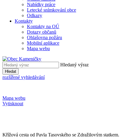
Nabídky práce
Letecké snímkování obce
Odkazy
Kontakty
Kontakty na OÚ
Dotazy občanů
Ohlašovna požáru
Mobilní aplikace
Mapa webu
Hledaný výraz
Hledat
rozšířené vyhledávání
Mapa webu
Vytisknout
Křížová cesta od Pavla Tasovského se Zdražilovým statkem.