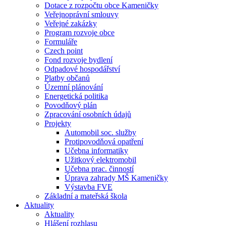
Dotace z rozpočtu obce Kameničky
Veřejnoprávní smlouvy
Veřejné zakázky
Program rozvoje obce
Formuláře
Czech point
Fond rozvoje bydlení
Odpadové hospodářství
Platby občanů
Územní plánování
Energetická politika
Povodňový plán
Zpracování osobních údajů
Projekty
Automobil soc. služby
Protipovodňová opatření
Učebna informatiky
Užitkový elektromobil
Učebna prac. činností
Úprava zahrady MŠ Kameničky
Výstavba FVE
Základní a mateřská škola
Aktuality
Aktuality
Hlášení rozhlasu