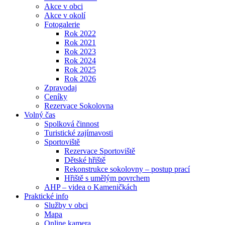
Akce v obci
Akce v okolí
Fotogalerie
Rok 2022
Rok 2021
Rok 2023
Rok 2024
Rok 2025
Rok 2026
Zpravodaj
Ceníky
Rezervace Sokolovna
Volný čas
Spolková činnost
Turistické zajímavosti
Sportoviště
Rezervace Sportoviště
Dětské hřiště
Rekonstrukce sokolovny – postup prací
Hřiště s umělým povrchem
AHP – videa o Kameničkách
Praktické info
Služby v obci
Mapa
Online kamera