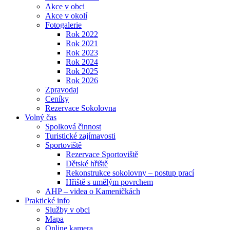
Akce v obci
Akce v okolí
Fotogalerie
Rok 2022
Rok 2021
Rok 2023
Rok 2024
Rok 2025
Rok 2026
Zpravodaj
Ceníky
Rezervace Sokolovna
Volný čas
Spolková činnost
Turistické zajímavosti
Sportoviště
Rezervace Sportoviště
Dětské hřiště
Rekonstrukce sokolovny – postup prací
Hřiště s umělým povrchem
AHP – videa o Kameničkách
Praktické info
Služby v obci
Mapa
Online kamera