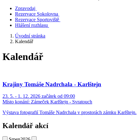
Zpravodaj
Rezervace Sokolovna
Rezervace Sportoviště
Hlášení rozhlasu
Úvodní stránka
Kalendář
Kalendář
Krajiny Tomáše Nadrchala - Karlštejn
23. 5. - 1. 12. 2026 začátek od 09:00
Místo konání:
Zámeček Karlštejn - Svratouch
Výstava fotografií Tomáše Nadrchala v prostorách zámku Karlštejn.
Kalendář akcí
Srpen
2026