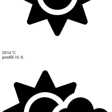
29/14 °C
pondělí
10. 8.