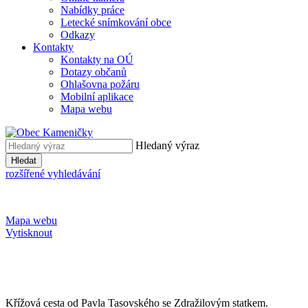
Nabídky práce
Letecké snímkování obce
Odkazy
Kontakty
Kontakty na OÚ
Dotazy občanů
Ohlašovna požáru
Mobilní aplikace
Mapa webu
Hledaný výraz
Hledat
rozšířené vyhledávání
Mapa webu
Vytisknout
Křížová cesta od Pavla Tasovského se Zdražilovým statkem.