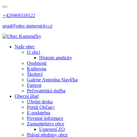
+420469318122
urad@obec-kamenicky.cz
Naše obec
O obci
Historie anglicky
Osobnosti
Knihovna
Školství
Galerie Antonína Slavíčka
Farnost
Pečovatelská služba
Obecní úřad
Úřední deska
Portál Občan+
E-podatelna
Povinné informace
Zastupitelstvo obce
Usnesení ZO
Právní předpisy obce