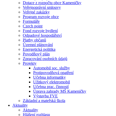
Dotace z rozpočtu obce Kameničky
Veřejnoprávní smlouvy
Veřejné zakázky
Program rozvoje obce
Formuláře
Czech point
Fond rozvoje bydlení
Odpadové hospodářství
Platby občanů
Územní plánování
Energetická politika
Povodňový plán
Zpracování osobních údajů
Projekty
Automobil soc. služby
Protipovodňová opatření
Učebna informatiky
Užitkový elektromobil
Učebna prac. činností
Úprava zahrady MŠ Kameničky
Výstavba FVE
Základní a mateřská škola
Aktuality
Aktuality
Hlášení rozhlasu