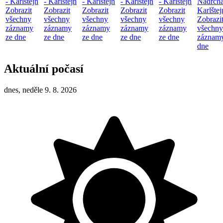
- Karlštejn
- Karlštejn
- Karlštejn
- Karlštejn
- Karlštejn
Nadrcha
Zobrazit
Zobrazit
Zobrazit
Zobrazit
Zobrazit
Karlštej
všechny
všechny
všechny
všechny
všechny
Zobrazi
záznamy
záznamy
záznamy
záznamy
záznamy
všechny
ze dne
ze dne
ze dne
ze dne
ze dne
záznamy
dne
Aktuální počasí
dnes, neděle 9. 8. 2026