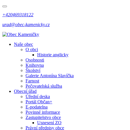
+420469318122
urad@obec-kamenicky.cz
Naše obec
O obci
Historie anglicky
Osobnosti
Knihovna
Školství
Galerie Antonína Slavíčka
Farnost
Pečovatelská služba
Obecní úřad
Úřední deska
Portál Občan+
E-podatelna
Povinné informace
Zastupitelstvo obce
Usnesení ZO
Právní předpisy obce