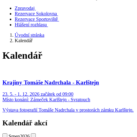
Zpravodaj
Rezervace Sokolovna
Rezervace Sportoviště
Hlášení rozhlasu
Úvodní stránka
Kalendář
Kalendář
Krajiny Tomáše Nadrchala - Karlštejn
23. 5. - 1. 12. 2026 začátek od 09:00
Místo konání:
Zámeček Karlštejn - Svratouch
Výstava fotografií Tomáše Nadrchala v prostorách zámku Karlštejn.
Kalendář akcí
Srpen
2026