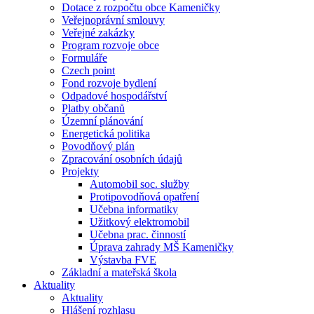
Dotace z rozpočtu obce Kameničky
Veřejnoprávní smlouvy
Veřejné zakázky
Program rozvoje obce
Formuláře
Czech point
Fond rozvoje bydlení
Odpadové hospodářství
Platby občanů
Územní plánování
Energetická politika
Povodňový plán
Zpracování osobních údajů
Projekty
Automobil soc. služby
Protipovodňová opatření
Učebna informatiky
Užitkový elektromobil
Učebna prac. činností
Úprava zahrady MŠ Kameničky
Výstavba FVE
Základní a mateřská škola
Aktuality
Aktuality
Hlášení rozhlasu