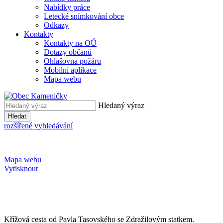
Nabídky práce
Letecké snímkování obce
Odkazy
Kontakty
Kontakty na OÚ
Dotazy občanů
Ohlašovna požáru
Mobilní aplikace
Mapa webu
Hledaný výraz
Hledat
rozšířené vyhledávání
Mapa webu
Vytisknout
Křížová cesta od Pavla Tasovského se Zdražilovým statkem.