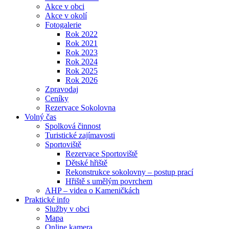
Akce v obci
Akce v okolí
Fotogalerie
Rok 2022
Rok 2021
Rok 2023
Rok 2024
Rok 2025
Rok 2026
Zpravodaj
Ceníky
Rezervace Sokolovna
Volný čas
Spolková činnost
Turistické zajímavosti
Sportoviště
Rezervace Sportoviště
Dětské hřiště
Rekonstrukce sokolovny – postup prací
Hřiště s umělým povrchem
AHP – videa o Kameničkách
Praktické info
Služby v obci
Mapa
Online kamera