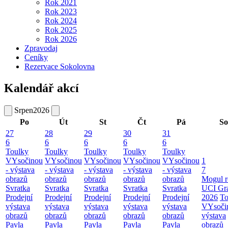
Rok 2021
Rok 2023
Rok 2024
Rok 2025
Rok 2026
Zpravodaj
Ceníky
Rezervace Sokolovna
Kalendář akcí
Srpen
2026
Po
Út
St
Čt
Pá
So
27
28
29
30
31
6
6
6
6
6
Toulky
Toulky
Toulky
Toulky
Toulky
VYsočinou
VYsočinou
VYsočinou
VYsočinou
VYsočinou
1
- výstava
- výstava
- výstava
- výstava
- výstava
7
obrazů
obrazů
obrazů
obrazů
obrazů
Mogul r
Svratka
Svratka
Svratka
Svratka
Svratka
UCI Gr
Prodejní
Prodejní
Prodejní
Prodejní
Prodejní
2026
To
výstava
výstava
výstava
výstava
výstava
VYsoči
obrazů
obrazů
obrazů
obrazů
obrazů
výstava
Pavla
Pavla
Pavla
Pavla
Pavla
obrazů