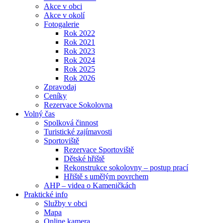
Akce v obci
Akce v okolí
Fotogalerie
Rok 2022
Rok 2021
Rok 2023
Rok 2024
Rok 2025
Rok 2026
Zpravodaj
Ceníky
Rezervace Sokolovna
Volný čas
Spolková činnost
Turistické zajímavosti
Sportoviště
Rezervace Sportoviště
Dětské hřiště
Rekonstrukce sokolovny – postup prací
Hřiště s umělým povrchem
AHP – videa o Kameničkách
Praktické info
Služby v obci
Mapa
Online kamera