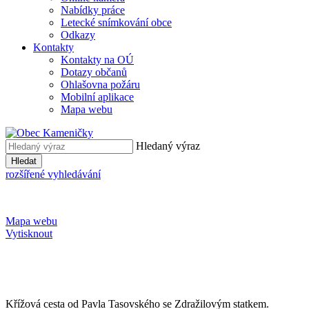
Nabídky práce
Letecké snímkování obce
Odkazy
Kontakty
Kontakty na OÚ
Dotazy občanů
Ohlašovna požáru
Mobilní aplikace
Mapa webu
Hledaný výraz
Hledat
rozšířené vyhledávání
Mapa webu
Vytisknout
Křížová cesta od Pavla Tasovského se Zdražilovým statkem.