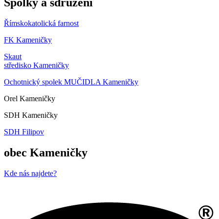
Spolky a sdružení
Římskokatolická farnost
FK Kameničky
Skaut
středisko Kameničky
Ochotnický spolek MUČIDLA Kameničky
Orel Kameničky
SDH Kameničky
SDH Filipov
obec Kameničky
Kde nás najdete?