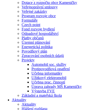
Dotace z rozpočtu obce Kameničky
Veřejnoprávní smlouvy
Veřejné zakázky
Program rozvoje obce
Formuláře
Czech point
Fond rozvoje bydlení
Odpadové hospodářství
Platby občanů
Územní plánování
Energetická politika
Povodňový plán
Zpracování osobních údajů
Projekty
Automobil soc. služby
Protipovodňová opatření
Učebna informatiky
Užitkový elektromobil
Učebna prac. činností
Úprava zahrady MŠ Kameničky
Výstavba FVE
Základní a mateřská škola
Aktuality
Aktuality
Hlášení rozhlasu