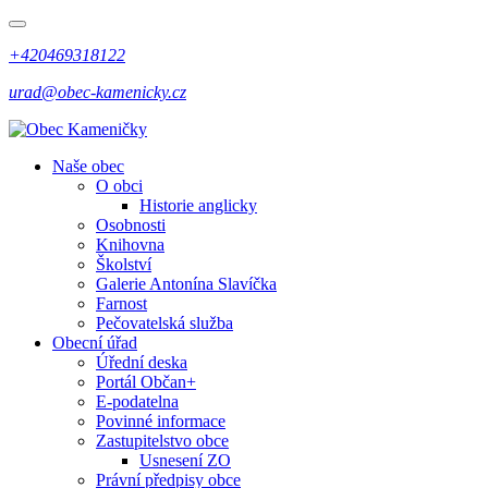
+420469318122
urad@obec-kamenicky.cz
Naše obec
O obci
Historie anglicky
Osobnosti
Knihovna
Školství
Galerie Antonína Slavíčka
Farnost
Pečovatelská služba
Obecní úřad
Úřední deska
Portál Občan+
E-podatelna
Povinné informace
Zastupitelstvo obce
Usnesení ZO
Právní předpisy obce