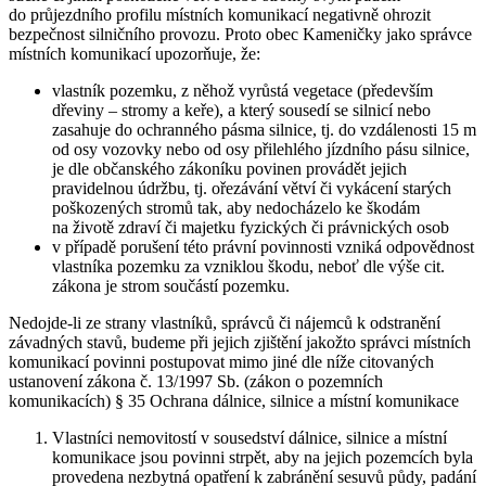
do průjezdního profilu místních komunikací negativně ohrozit
bezpečnost silničního provozu. Proto obec Kameničky jako správce
místních komunikací upozorňuje, že:
vlastník pozemku, z něhož vyrůstá vegetace (především
dřeviny – stromy a keře), a který sousedí se silnicí nebo
zasahuje do ochranného pásma silnice, tj. do vzdálenosti 15 m
od osy vozovky nebo od osy přilehlého jízdního pásu silnice,
je dle občanského zákoníku povinen provádět jejich
pravidelnou údržbu, tj. ořezávání větví či vykácení starých
poškozených stromů tak, aby nedocházelo ke škodám
na životě zdraví či majetku fyzických či právnických osob
v případě porušení této právní povinnosti vzniká odpovědnost
vlastníka pozemku za vzniklou škodu, neboť dle výše cit.
zákona je strom součástí pozemku.
Nedojde-li ze strany vlastníků, správců či nájemců k odstranění
závadných stavů, budeme při jejich zjištění jakožto správci místních
komunikací povinni postupovat mimo jiné dle níže citovaných
ustanovení zákona č. 13/1997 Sb. (zákon o pozemních
komunikacích) § 35 Ochrana dálnice, silnice a místní komunikace
Vlastníci nemovitostí v sousedství dálnice, silnice a místní
komunikace jsou povinni strpět, aby na jejich pozemcích byla
provedena nezbytná opatření k zabránění sesuvů půdy, padání