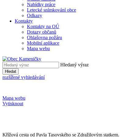
Nabídky práce
Letecké snímkování obce
Odkazy
Kontakty
Kontakty na OÚ
Dotazy občanů
Ohlašovna požáru
Mobilní aplikace
Mapa webu
Hledaný výraz
Hledat
rozšířené vyhledávání
Mapa webu
Vytisknout
Křížová cesta od Pavla Tasovského se Zdražilovým statkem.